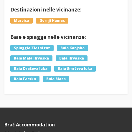
Destinazioni nelle vicinanze:
Murvica
Gornji Humac
Baie e spiagge nelle vicinanze:
Spiaggia Zlatni rat
Baia Konjska
Baia Mala Hrvaska
Baia Hrvaska
Baia Dračeva luka
Baia Smrčeva luka
Baia Farska
Baia Blaca
Brač Accommodation