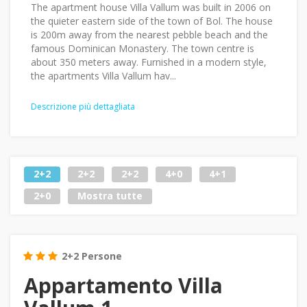
The apartment house Villa Vallum was built in 2006 on
the quieter eastern side of the town of Bol. The house
is 200m away from the nearest pebble beach and the
famous Dominican Monastery. The town centre is
about 350 meters away. Furnished in a modern style,
the apartments Villa Vallum hav...
Descrizione più dettagliata
2+2
2+2
2+2
4+0
4+1
2+0
Mostra tutte
2+2 Persone
Appartamento Villa