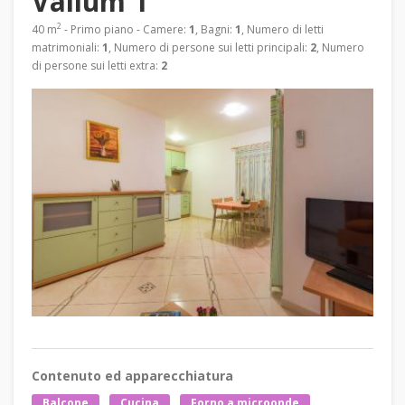
Vallum 1
2
40 m
- Primo piano - Camere:
1
, Bagni:
1
, Numero di letti
matrimoniali:
1
, Numero di persone sui letti principali:
2
, Numero
di persone sui letti extra:
2
Contenuto ed apparecchiatura
Balcone
Cucina
Forno a microonde