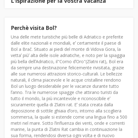
Lʼispirazione per la vostra vacanza
Perchè visita Bol?
Una delle mete turistiche più belle di Adriatico e preferite
dalle elite nazionali e mondiali, eʼ certamente il paese di
Bol a Brač. Situato ai piedi del monte di Vidova Gora, la
vettaʼ piùʼ alta delle isole adriatiche, e noto per la spiaggia
più bella dellʼAdriatico, il"Corno dʼOro"(Zlatni rat), Bol era
da sempre una destinazione felicemente rivisitata, grazie
alle sue numerosi attrazioni storico-culturali. Le bellezze
naturali, il clima piacevole e le acque cristalline rendono
Bol un luogo desiderabile per le vacanze durante tutto
lʼanno. Tra le numerose spiagge che attirano turisti da
tutto il mondo, la più incantevole e riconoscibile eʼ
sicuramente quella di Zlatni rat. Eʼ stata creata dalla
deposizione di sottile ghiaia dʼoro, intorno alla scogliera
sommersa, la quale si estende come una lingua fino a 500
metri nel mare. Sotto lʼinfluenza dei venti, onde e correnti
marine, la punta di Zlatni Rat cambia in continuazione la
sua forma, rendendosi diversa ogni volta e di nuovo