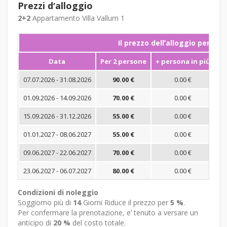
Prezzi dʼalloggio
2+2
Appartamento Villa Vallum 1
Il prezzo dellʼalloggio per not
Data
Per 2 persone
+ persona in più
S
07.07.2026 - 31.08.2026
90.00 €
0.00 €
01.09.2026 - 14.09.2026
70.00 €
0.00 €
15.09.2026 - 31.12.2026
55.00 €
0.00 €
01.01.2027 - 08.06.2027
55.00 €
0.00 €
09.06.2027 - 22.06.2027
70.00 €
0.00 €
23.06.2027 - 06.07.2027
80.00 €
0.00 €
Condizioni di noleggio
Soggiorno più di
14
Giorni Riduce il prezzo per
5 %
.
Per confermare la prenotazione, eʼ tenuto a versare un
anticipo di
20 %
del costo totale.