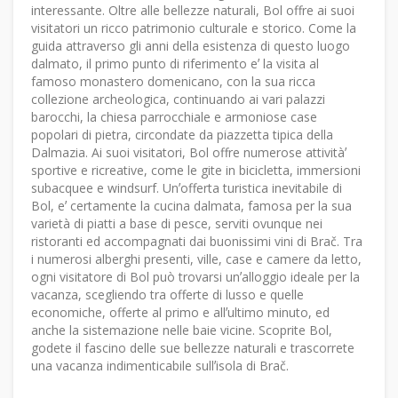
interessante. Oltre alle bellezze naturali, Bol offre ai suoi
visitatori un ricco patrimonio culturale e storico. Come la
guida attraverso gli anni della esistenza di questo luogo
dalmato, il primo punto di riferimento eʼ la visita al
famoso monastero domenicano, con la sua ricca
collezione archeologica, continuando ai vari palazzi
barocchi, la chiesa parrocchiale e armoniose case
popolari di pietra, circondate da piazzetta tipica della
Dalmazia. Ai suoi visitatori, Bol offre numerose attivitàʼ
sportive e ricreative, come le gite in bicicletta, immersioni
subacquee e windsurf. Unʼofferta turistica inevitabile di
Bol, eʼ certamente la cucina dalmata, famosa per la sua
varietà di piatti a base di pesce, serviti ovunque nei
ristoranti ed accompagnati dai buonissimi vini di Brač. Tra
i numerosi alberghi presenti, ville, case e camere da letto,
ogni visitatore di Bol può trovarsi unʼalloggio ideale per la
vacanza, scegliendo tra offerte di lusso e quelle
economiche, offerte al primo e allʼultimo minuto, ed
anche la sistemazione nelle baie vicine. Scoprite Bol,
godete il fascino delle sue bellezze naturali e trascorrete
una vacanza indimenticabile sullʼisola di Brač.