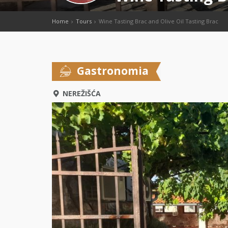
Home
Tours
Wine Tasting Brac and Olive Oil Tasting Brac
Gastronomia
NEREŽIŠĆA