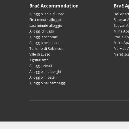
Brač Accommodation
Brač 
Alloggio Isola di Brač
Bol Apar
First minute alloggio
Supetar 
Last minute alloggio
Sutivan 
Alloggi di lusso
Milna Ap
Alloggi economici
Povlja A
Alloggio nelle baie
Mirca Ap
Turismo di Robinson
Murvica 
Ville di Lusso
Nerežišć
Agriturismo
Alloggi privati
Alloggio in alberghi
Alloggio in ostelli
Alloggio nei campeggi