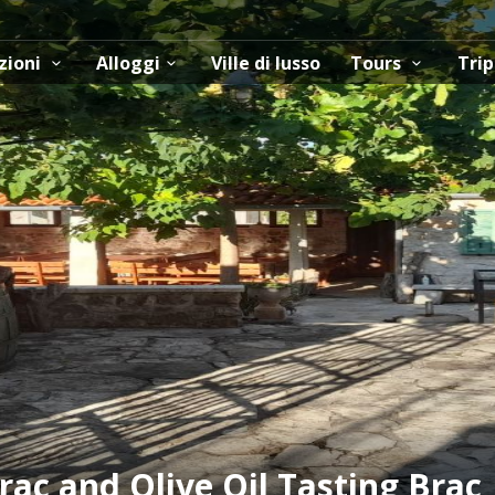
zioni
Alloggi
Ville di lusso
Tours
Trip
rac and Olive Oil Tasting Brac