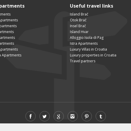
Apartments
Useful travel links
tments
Island Brač
Apartments
Otok Brač
Apartments
Insel Brač
artments
Island Hvar
partments
Alloggio Isola di Pag
artments
Istra Apartments
Apartments
Luxury Villas in Croatia
a Apartments
Luxury properties in Croatia
Travel partners
© 2026 VisitBrac.com - All rights reserved