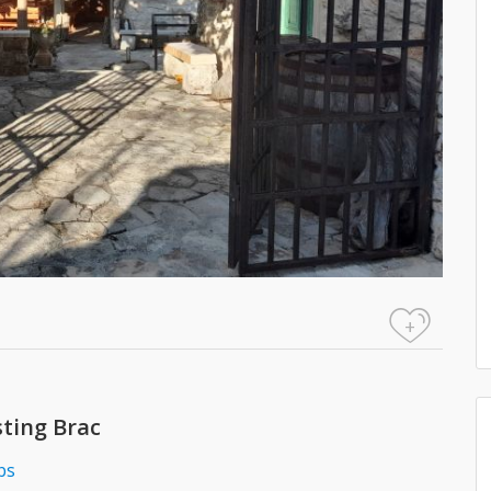
+
sting Brac
bs