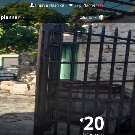
Prijava vlasnika
Trip Planner
(
0
)
 planner
Italiano
20
€
da/ persona