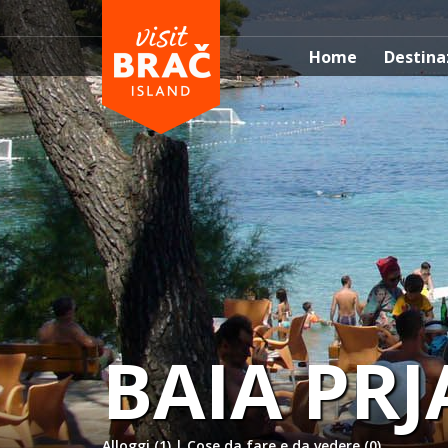
Home
Destina
BAIA PRJ
Alloggi (1)
|
Cose da fare e da vedere (0)