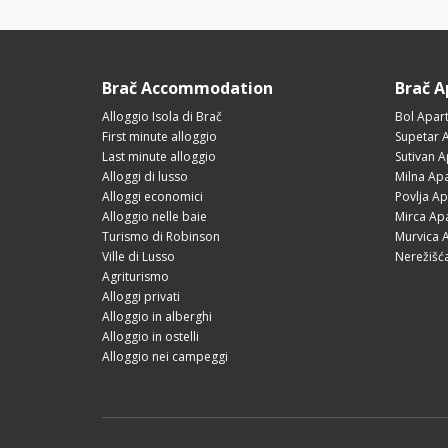
Brač Accommodation
Brač 
Alloggio Isola di Brač
Bol Apar
First minute alloggio
Supetar 
Last minute alloggio
Sutivan 
Alloggi di lusso
Milna Ap
Alloggi economici
Povlja A
Alloggio nelle baie
Mirca Ap
Turismo di Robinson
Murvica 
Ville di Lusso
Nerežišć
Agriturismo
Alloggi privati
Alloggio in alberghi
Alloggio in ostelli
Alloggio nei campeggi