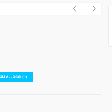
‹
›
GLI ALLOGGI (1)