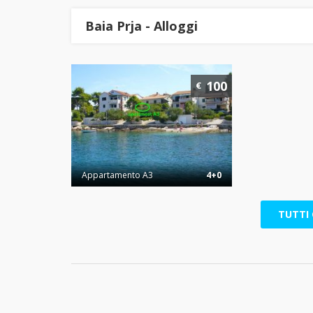
Baia Prja - Alloggi
100
€
Appartamento A3
4+0
TUTTI 