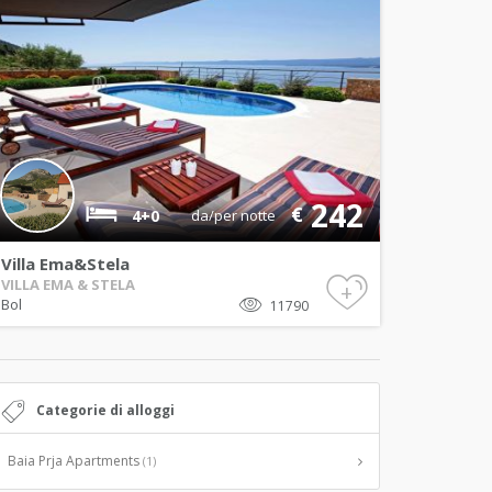
242
€
4+0
da/per notte
Villa Ema&Stela
VILLA EMA & STELA
+
Bol
11790
Categorie di alloggi
Baia Prja Apartments
(1)