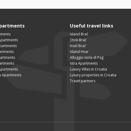
Apartments
Useful travel links
tments
Island Brač
Apartments
Otok Brač
Apartments
Insel Brač
artments
Island Hvar
partments
Alloggio Isola di Pag
artments
Istra Apartments
Apartments
Luxury Villas in Croatia
a Apartments
Luxury properties in Croatia
Travel partners