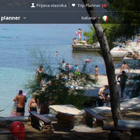
Prijava vlasnika
Trip Planner
(
0
)
 planner
Italiano