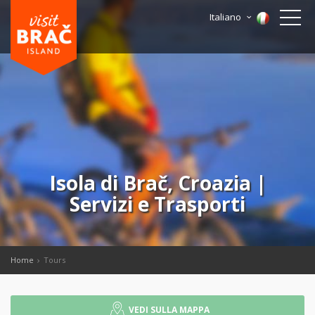
Italiano
Isola di Brač, Croazia |
Servizi e Trasporti
Home
Tours
VEDI SULLA MAPPA