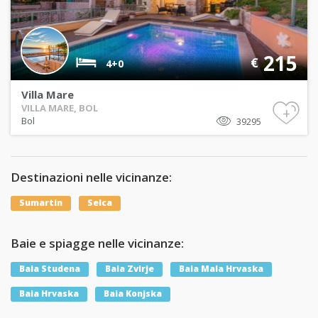
215
€
4+0
Villa Mare
VILLA MARE, BOL
+
Bol
39295
Destinazioni nelle vicinanze:
Sumartin
Selca
Baie e spiagge nelle vicinanze:
Baia Studena
Baia Zvirje
Baia Mala Hrvaska
Baia Hrvaska
Baia Konjska