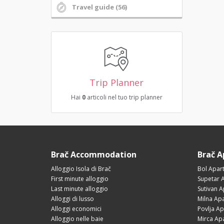
Travel guide (56)
Trip Planner
Hai
0
articoli nel tuo trip planner
Brač Accommodation
Brač 
Alloggio Isola di Brač
Bol Apar
First minute alloggio
Supetar 
Last minute alloggio
Sutivan 
Alloggi di lusso
Milna Ap
Alloggi economici
Povlja A
Alloggio nelle baie
Mirca Ap