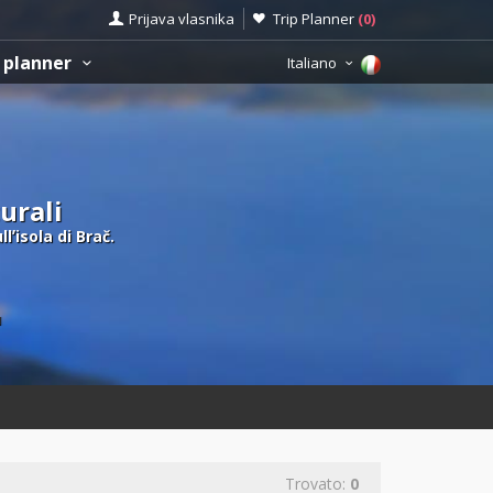
Prijava vlasnika
Trip Planner
(
0
)
 planner
Italiano
turali
lʼisola di Brač.
ù
Trovato:
0