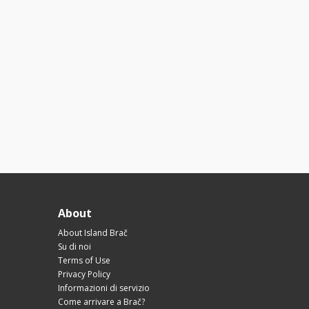
About
About Island Brač
Su di noi
Terms of Use
Privacy Policy
Informazioni di servizio
Come arrivare a Brač?