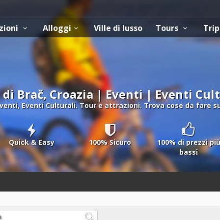
zioni
Alloggi
Ville di lusso
Tours
Trip
 di Brač, Croazia | Eventi | Eventi Cul
Eventi, Eventi Culturali. Tour e attrazioni. Trova cose da fare sul
Quick & Easy
100% Sicuro
100% di prezzi pi
bassi