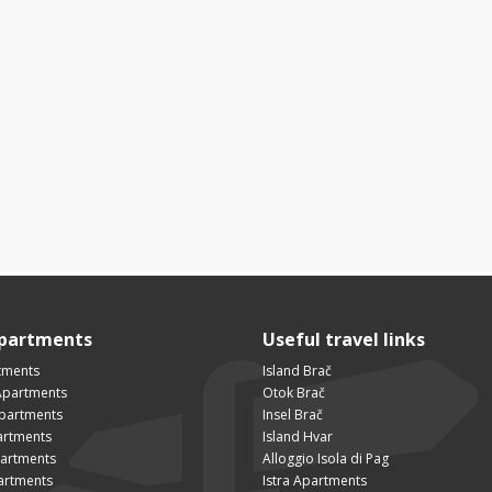
Apartments
Useful travel links
tments
Island Brač
Apartments
Otok Brač
Apartments
Insel Brač
artments
Island Hvar
partments
Alloggio Isola di Pag
artments
Istra Apartments