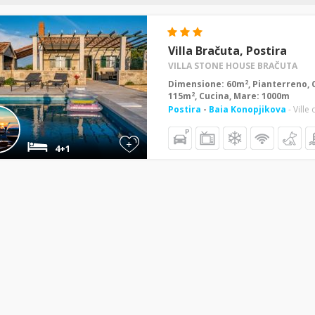
Villa Bračuta, Postira
VILLA STONE HOUSE BRAČUTA
2
Dimensione: 60m
, Pianterreno, 
2
115m
, Cucina, Mare: 1000m
Postira
-
Baia Konopjikova
- Ville
+
4+1