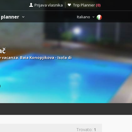
Prijava vlasnika
Trip Planner
(
0
)
 planner
Italiano
ač
vacanza. Baia Konopjikova - Isola di
ù
Trovato:
1