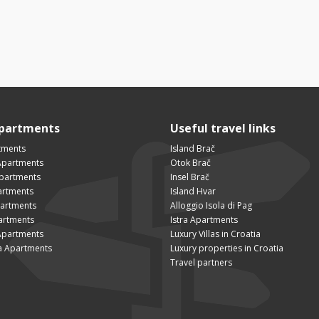
Apartments
Useful travel links
tments
Island Brač
Apartments
Otok Brač
Apartments
Insel Brač
artments
Island Hvar
partments
Alloggio Isola di Pag
artments
Istra Apartments
Apartments
Luxury Villas in Croatia
a Apartments
Luxury properties in Croatia
Travel partners