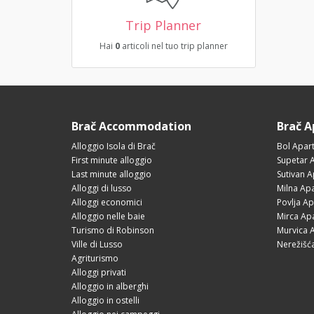
Trip Planner
Hai
0
articoli nel tuo trip planner
Brač Accommodation
Brač 
Alloggio Isola di Brač
Bol Apar
First minute alloggio
Supetar 
Last minute alloggio
Sutivan 
Alloggi di lusso
Milna Ap
Alloggi economici
Povlja A
Alloggio nelle baie
Mirca Ap
Turismo di Robinson
Murvica 
Ville di Lusso
Nerežišć
Agriturismo
Alloggi privati
Alloggio in alberghi
Alloggio in ostelli