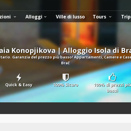
zioni
Alloggi
Ville di lusso
Tours
Trip
aia Konopjikova | Alloggio Isola di Br
tario. Garanzia del prezzo più basso! Appartamenti, Camere e Case 
Brač
Quick & Easy
100% Sicuro
100% di prezzi pi
bassi