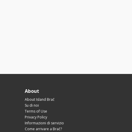
About
About Island Brač
Su di noi
Terms of Use
Privacy Policy
Informazioni di servizio
Come arrivare a Brač?