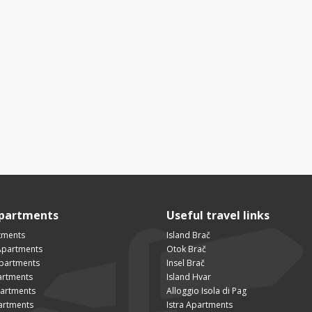
Apartments
Useful travel links
tments
Island Brač
Apartments
Otok Brač
Apartments
Insel Brač
artments
Island Hvar
partments
Alloggio Isola di Pag
artments
Istra Apartments