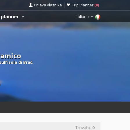
Prijava vlasnika
Trip Planner
(
0
)
 planner
Italiano
oramico
llʼisola di Brač.
ù
Trovato:
0