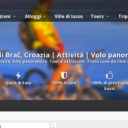
zioni
Alloggi
Ville di lusso
Tours
Trip
di Brač, Croazia | Attività | Volo pan
ttività, Volo panoramico. Tour e attrazioni. Trova cose da fare su
Quick & Easy
100% Sicuro
100% di prezzi pi
bassi