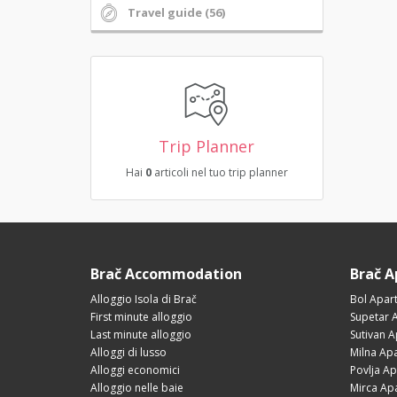
Travel guide (56)
Trip Planner
Hai
0
articoli nel tuo trip planner
Brač Accommodation
Brač 
Alloggio Isola di Brač
Bol Apar
First minute alloggio
Supetar 
Last minute alloggio
Sutivan 
Alloggi di lusso
Milna Ap
Alloggi economici
Povlja A
Alloggio nelle baie
Mirca Ap