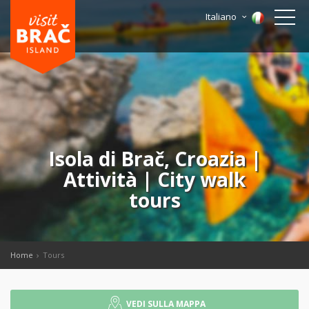
Italiano
Isola di Brač, Croazia |
Attività | City walk
tours
Home
Tours
VEDI SULLA MAPPA