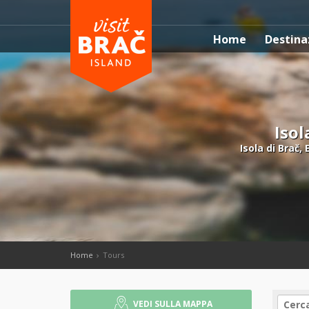
Home
Destina
Isol
Isola di Brač, 
Home
Tours
VEDI SULLA MAPPA