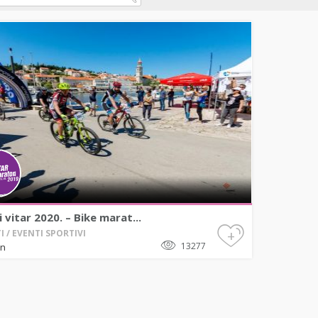
 vitar 2020. – Bike marat...
+
I / EVENTI SPORTIVI
13277
an