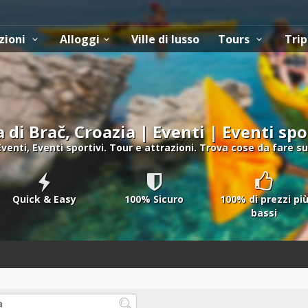
zioni
Alloggi
Ville di lusso
Tours
Trip
a di Brač, Croazia | Eventi | Eventi spo
Eventi, Eventi sportivi. Tour e attrazioni. Trova cose da fare sul
Quick & Easy
100% Sicuro
100% di prezzi pi
bassi