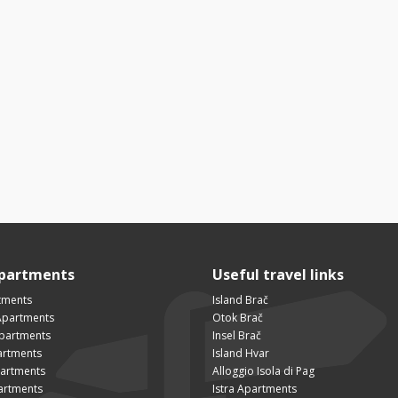
Apartments
Useful travel links
tments
Island Brač
Apartments
Otok Brač
Apartments
Insel Brač
artments
Island Hvar
partments
Alloggio Isola di Pag
artments
Istra Apartments