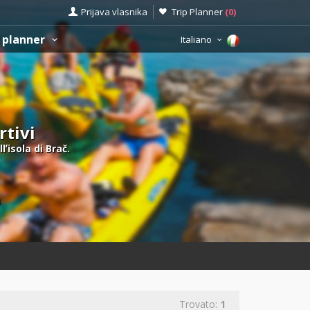
Prijava vlasnika
Trip Planner
(
0
)
 planner
Italiano
rtivi
lʼisola di Brač.
ù
Trovato:
1