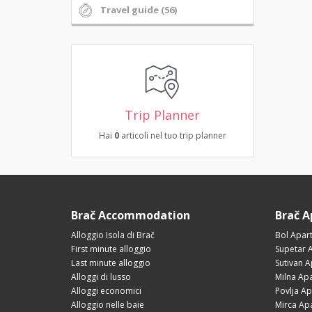
Travel guide (56)
Trip Planner
Hai
0
articoli nel tuo trip planner
Brač Accommodation
Brač 
Alloggio Isola di Brač
Bol Apar
First minute alloggio
Supetar 
Last minute alloggio
Sutivan 
Alloggi di lusso
Milna Ap
Alloggi economici
Povlja A
Alloggio nelle baie
Mirca Ap