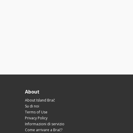
About
About Island Brač
Su di noi
Terms of Use
Privacy Policy
Informazioni di servizio
Come arrivare a Brač?