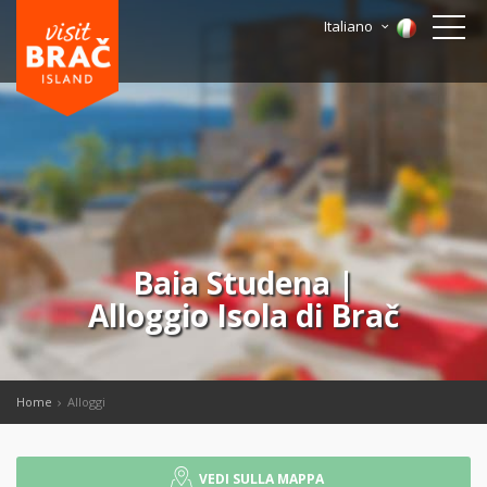
Italiano
Baia Studena |
Alloggio Isola di Brač
Home
Alloggi
VEDI SULLA MAPPA