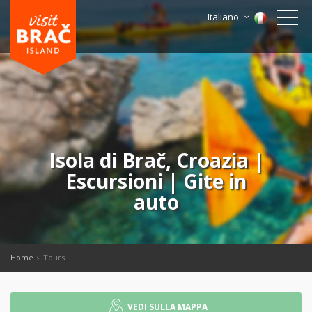
Italiano
Isola di Brač, Croazia |
Escursioni | Gite in
auto
Home
Tours
VEDI SULLA MAPPA