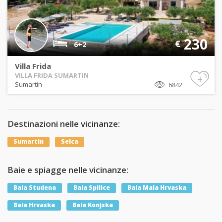
230
€
6+2
Villa Frida
VILLA FRIDA SUMARTIN
+
Sumartin
6842
Destinazioni nelle vicinanze:
Sumartin
Selca
Baie e spiagge nelle vicinanze:
Baia Studena
Baia Spilice
Baia Mala Hrvaska
Baia Hrvaska
Baia Konjska