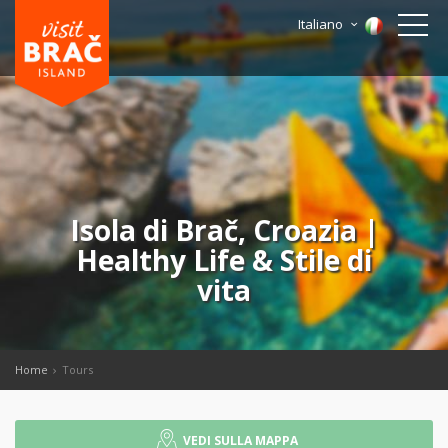
Italiano
Isola di Brač, Croazia |
Healthy Life & Stile di
vita
Home
Tours
VEDI SULLA MAPPA