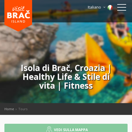
Italiano
Isola di Brač, Croazia |
Healthy Life & Stile di
vita | Fitness
Home
Tours
VEDI SULLA MAPPA