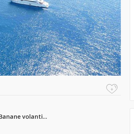
+
Banane volanti...