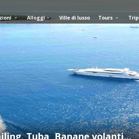
zioni
Alloggi
Ville di lusso
Tours
Trip
iling, Tuba, Banane volanti...