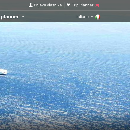
Prijava vlasnika
Trip Planner
(
0
)
 planner
Italiano