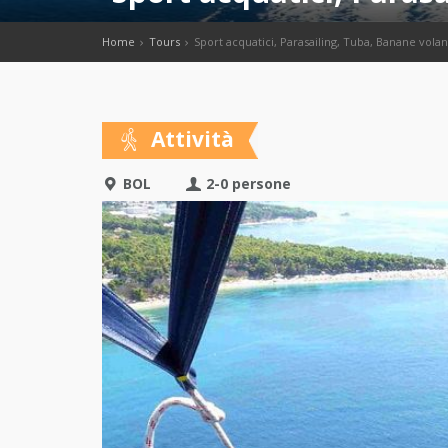
Home
Tours
Sport acquatici, Parasailing, Tuba, Banane volant
Attività
BOL
2-0 persone