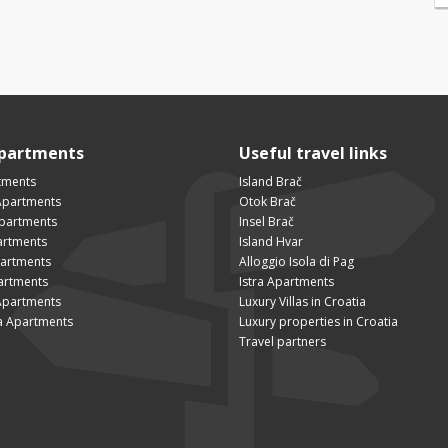
Apartments
Useful travel links
tments
Island Brač
Apartments
Otok Brač
Apartments
Insel Brač
artments
Island Hvar
partments
Alloggio Isola di Pag
artments
Istra Apartments
Apartments
Luxury Villas in Croatia
a Apartments
Luxury properties in Croatia
Travel partners