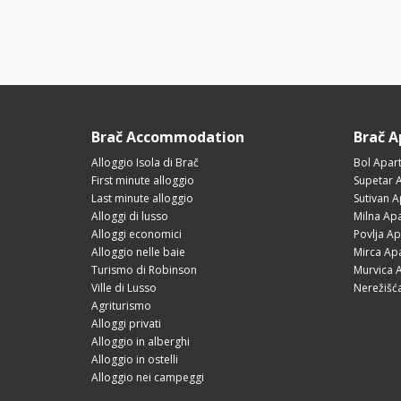
Brač Accommodation
Brač 
Alloggio Isola di Brač
Bol Apar
First minute alloggio
Supetar 
Last minute alloggio
Sutivan 
Alloggi di lusso
Milna Ap
Alloggi economici
Povlja A
Alloggio nelle baie
Mirca Ap
Turismo di Robinson
Murvica 
Ville di Lusso
Nerežišć
Agriturismo
Alloggi privati
Alloggio in alberghi
Alloggio in ostelli
Alloggio nei campeggi