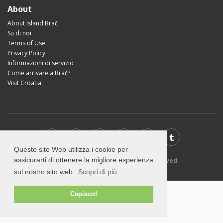
About
About Island Brač
Su di noi
Terms of Use
Privacy Policy
Informazioni di servizio
Come arrivare a Brač?
Visit Croatia
Questo sito Web utilizza i cookie per
assicurarti di ottenere la migliore esperienza
© 2026 VisitBrac.com - All rights reserved
sul nostro sito web.
Scopri di più
Capisco!