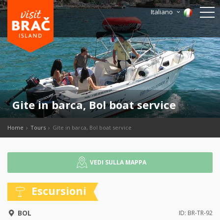
Italiano
Gite in barca, Bol boat service
Home
Tours
Gite in barca, Bol boat service
VEDI SULLA MAPPA
Escursioni
BOL
ID: BR-TR-92