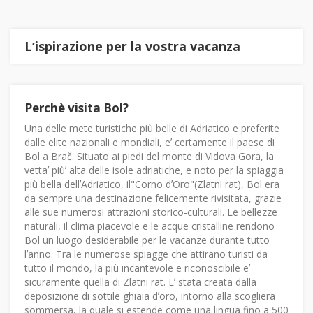
Lʼispirazione per la vostra vacanza
Perchè visita Bol?
Una delle mete turistiche più belle di Adriatico e preferite
dalle elite nazionali e mondiali, eʼ certamente il paese di
Bol a Brač. Situato ai piedi del monte di Vidova Gora, la
vettaʼ piùʼ alta delle isole adriatiche, e noto per la spiaggia
più bella dellʼAdriatico, il"Corno dʼOro"(Zlatni rat), Bol era
da sempre una destinazione felicemente rivisitata, grazie
alle sue numerosi attrazioni storico-culturali. Le bellezze
naturali, il clima piacevole e le acque cristalline rendono
Bol un luogo desiderabile per le vacanze durante tutto
lʼanno. Tra le numerose spiagge che attirano turisti da
tutto il mondo, la più incantevole e riconoscibile eʼ
sicuramente quella di Zlatni rat. Eʼ stata creata dalla
deposizione di sottile ghiaia dʼoro, intorno alla scogliera
sommersa, la quale si estende come una lingua fino a 500