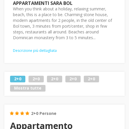
APPARTAMENTI SARA BOL
When you think about a holiday, relaxing summer,
beach, this is a place to be. Charming stone house,
modern apartments for 2 people, in the old center of
Bol town, 3 minutes from port/center, shop in few
steps, restaurants all around. Beaches around
Dominican monastery from 3 to 5 minutes...
Descrizione più dettagliata
2+0
2+0
2+0
2+0
2+0
Mostra tutte
2+0 Persone
Appartamento