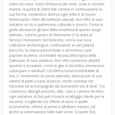
metri nel mare. Sotto lʼinfluenza dei venti, onde e correnti
marine, la punta di Zlatni Rat cambia in continuazione la
sua forma, rendendosi diversa ogni volta e di nuovo
interessante. Oltre alle bellezze naturali, Bol offre ai suoi
visitatori un ricco patrimonio culturale e storico. Come la
guida attraverso gli anni della esistenza di questo luogo
dalmato, il primo punto di riferimento eʼ la visita al
famoso monastero domenicano, con la sua ricca
collezione archeologica, continuando ai vari palazzi
barocchi, la chiesa parrocchiale e armoniose case
popolari di pietra, circondate da piazzetta tipica della
Dalmazia. Ai suoi visitatori, Bol offre numerose attivitàʼ
sportive e ricreative, come le gite in bicicletta, immersioni
subacquee e windsurf. Unʼofferta turistica inevitabile di
Bol, eʼ certamente la cucina dalmata, famosa per la sua
varietà di piatti a base di pesce, serviti ovunque nei
ristoranti ed accompagnati dai buonissimi vini di Brač. Tra
i numerosi alberghi presenti, ville, case e camere da letto,
ogni visitatore di Bol può trovarsi unʼalloggio ideale per la
vacanza, scegliendo tra offerte di lusso e quelle
economiche, offerte al primo e allʼultimo minuto, ed
anche la sistemazione nelle baie vicine. Scoprite Bol,