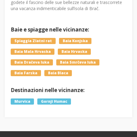
godete il fascino delle sue bellezze naturali e trascorrete
una vacanza indimenticabile sullʼisola di Brač.
Baie e spiagge nelle vicinanze:
Spiaggia Zlatni rat
Baia Konjska
Baia Mala Hrvaska
Baia Hrvaska
Baia Dračeva luka
Baia Smrčeva luka
Baia Farska
Baia Blaca
Destinazioni nelle vicinanze:
Murvica
Gornji Humac