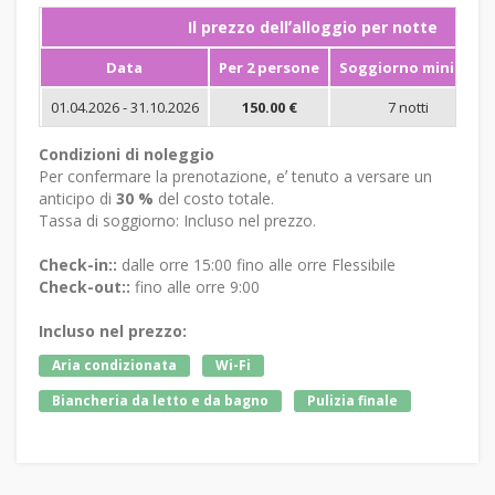
Il prezzo dellʼalloggio per notte
Data
Per 2 persone
Soggiorno minimo
01.04.2026 - 31.10.2026
150.00 €
7 notti
Condizioni di noleggio
Per confermare la prenotazione, eʼ tenuto a versare un
anticipo di
30 %
del costo totale.
Tassa di soggiorno: Incluso nel prezzo.
Check-in::
dalle orre 15:00 fino alle orre Flessibile
Check-out::
fino alle orre 9:00
Incluso nel prezzo:
Aria condizionata
Wi-Fi
Biancheria da letto e da bagno
Pulizia finale