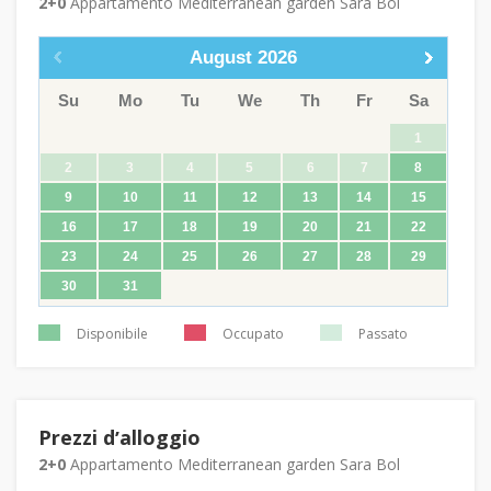
2+0
Appartamento Mediterranean garden Sara Bol
August
2026
Su
Mo
Tu
We
Th
Fr
Sa
1
2
3
4
5
6
7
8
9
10
11
12
13
14
15
16
17
18
19
20
21
22
23
24
25
26
27
28
29
30
31
Disponibile
Occupato
Passato
Prezzi dʼalloggio
2+0
Appartamento Mediterranean garden Sara Bol