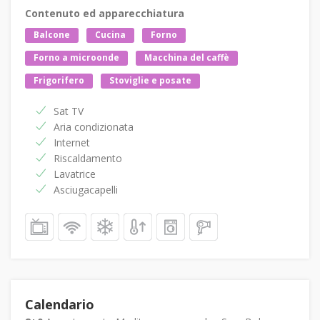
Contenuto ed apparecchiatura
Balcone
Cucina
Forno
Forno a microonde
Macchina del caffè
Frigorifero
Stoviglie e posate
Sat TV
Aria condizionata
Internet
Riscaldamento
Lavatrice
Asciugacapelli
Calendario