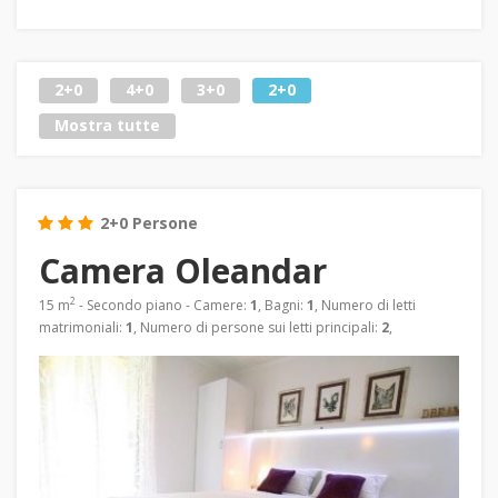
2+0
4+0
3+0
2+0
Mostra tutte
2+0 Persone
Camera Oleandar
2
15 m
- Secondo piano - Camere:
1
, Bagni:
1
, Numero di letti
matrimoniali:
1
, Numero di persone sui letti principali:
2
,