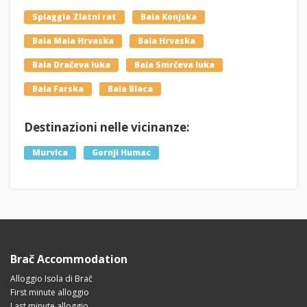
Spiaggia Zlatni rat
Baia Konjska
Baia Mala Hrvaska
Baia Hrvaska
Baia Dračeva luka
Baia Smrčeva luka
Baia Farska
Baia Blaca
Destinazioni nelle vicinanze:
Murvica
Gornji Humac
Brač Accommodation
Alloggio Isola di Brač
First minute alloggio
Last minute alloggio