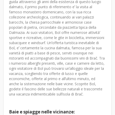
guida attraverso gli anni della esistenza di questo luogo
dalmato, il primo punto di riferimento eʼ la visita al
famoso monastero domenicano, con la sua ricca
collezione archeologica, continuando ai vari palazzi
barocchi, la chiesa parrocchiale e armoniose case
popolari di pietra, circondate da piazzetta tipica della
Dalmazia. Ai suoi visitatori, Bol offre numerose attivitàʼ
sportive e ricreative, come le gite in bicicletta, immersioni
subacquee e windsurf. Unʼofferta turistica inevitabile di
Bol, eʼ certamente la cucina dalmata, famosa per la sua
varietà di piatti a base di pesce, serviti ovunque nei
ristoranti ed accompagnati dai buonissimi vini di Brač. Tra
i numerosi alberghi presenti, ville, case e camere da letto,
ogni visitatore di Bol può trovarsi unʼalloggio ideale per la
vacanza, scegliendo tra offerte di lusso e quelle
economiche, offerte al primo e allʼultimo minuto, ed
anche la sistemazione nelle baie vicine. Scoprite Bol,
godete il fascino delle sue bellezze naturali e trascorrete
una vacanza indimenticabile sullʼisola di Brač.
Baie e spiagge nelle vicinanze: