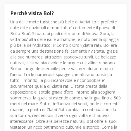
Perchè visita Bol?
Una delle mete turistiche più belle di Adriatico e preferite
dalle elite nazionali e mondiali, eʼ certamente il paese di
Bol a Brač. Situato ai piedi del monte di Vidova Gora, la
vettaʼ piùʼ alta delle isole adriatiche, e noto per la spiaggia
più bella dellʼAdriatico, il"Corno dʼOro"(Zlatni rat), Bol era
da sempre una destinazione felicemente rivisitata, grazie
alle sue numerosi attrazioni storico-culturali. Le bellezze
naturali, il clima piacevole e le acque cristalline rendono
Bol un luogo desiderabile per le vacanze durante tutto
lʼanno. Tra le numerose spiagge che attirano turisti da
tutto il mondo, la più incantevole e riconoscibile eʼ
sicuramente quella di Zlatni rat. Eʼ stata creata dalla
deposizione di sottile ghiaia dʼoro, intorno alla scogliera
sommersa, la quale si estende come una lingua fino a 500
metri nel mare. Sotto lʼinfluenza dei venti, onde e correnti
marine, la punta di Zlatni Rat cambia in continuazione la
sua forma, rendendosi diversa ogni volta e di nuovo
interessante. Oltre alle bellezze naturali, Bol offre ai suoi
visitatori un ricco patrimonio culturale e storico. Come la