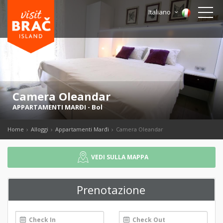
Italiano
Camera Oleandar
APPARTAMENTI MARĐI
-
Bol
Home
Alloggi
Appartamenti Marđi
Camera Oleandar
VEDI SULLA MAPPA
Prenotazione