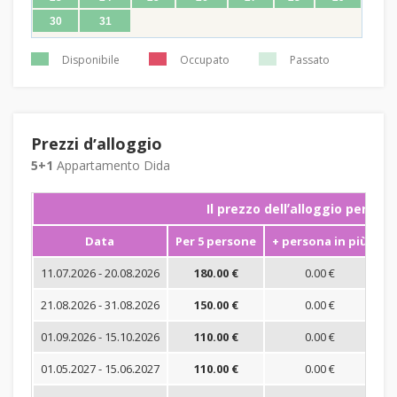
30
31
Disponibile
Occupato
Passato
Prezzi dʼalloggio
5+1
Appartamento Dida
Il prezzo dellʼalloggio per not
Data
Per 5 persone
+ persona in più
S
11.07.2026 - 20.08.2026
180.00 €
0.00 €
21.08.2026 - 31.08.2026
150.00 €
0.00 €
01.09.2026 - 15.10.2026
110.00 €
0.00 €
01.05.2027 - 15.06.2027
110.00 €
0.00 €