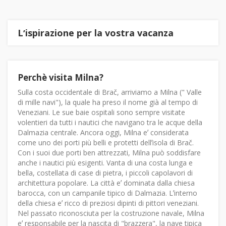
Lʼispirazione per la vostra vacanza
Perchè visita Milna?
Sulla costa occidentale di Brač, arriviamo a Milna (" Valle
di mille navi"), la quale ha preso il nome già al tempo di
Veneziani. Le sue baie ospitali sono sempre visitate
volentieri da tutti i nautici che navigano tra le acque della
Dalmazia centrale. Ancora oggi, Milna eʼ considerata
come uno dei porti più belli e protetti dellʼisola di Brač.
Con i suoi due porti ben attrezzati, Milna può soddisfare
anche i nautici più esigenti. Vanta di una costa lunga e
bella, costellata di case di pietra, i piccoli capolavori di
architettura popolare. La città eʼ dominata dalla chiesa
barocca, con un campanile tipico di Dalmazia. Lʼinterno
della chiesa eʼ ricco di preziosi dipinti di pittori veneziani.
Nel passato riconosciuta per la costruzione navale, Milna
eʼ responsabile per la nascita di "brazzera", la nave tipica