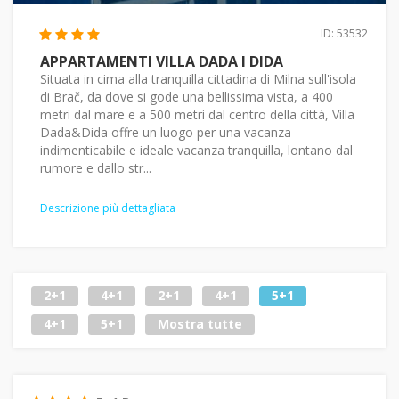
ID: 53532
APPARTAMENTI VILLA DADA I DIDA
Situata in cima alla tranquilla cittadina di Milna sull'isola
di Brač, da dove si gode una bellissima vista, a 400
metri dal mare e a 500 metri dal centro della città, Villa
Dada&Dida offre un luogo per una vacanza
indimenticabile e ideale vacanza tranquilla, lontano dal
rumore e dallo str...
Descrizione più dettagliata
2+1
4+1
2+1
4+1
5+1
4+1
5+1
Mostra tutte