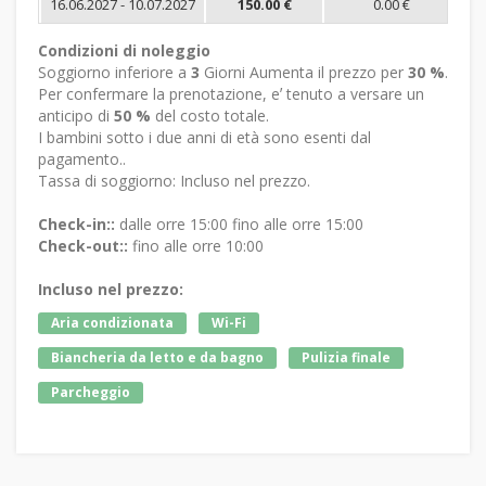
16.06.2027 - 10.07.2027
150.00 €
0.00 €
Condizioni di noleggio
Soggiorno inferiore a
3
Giorni Aumenta il prezzo per
30 %
.
Per confermare la prenotazione, eʼ tenuto a versare un
anticipo di
50 %
del costo totale.
I bambini sotto i due anni di età sono esenti dal
pagamento..
Tassa di soggiorno: Incluso nel prezzo.
Check-in::
dalle orre 15:00 fino alle orre 15:00
Check-out::
fino alle orre 10:00
Incluso nel prezzo:
Aria condizionata
Wi-Fi
Biancheria da letto e da bagno
Pulizia finale
Parcheggio