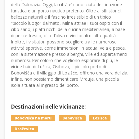
della Dalmazia. Oggi, la città eʼ conosciuta destinazione
turistica e un porto nautico preferito. Oltre ai siti storici,
bellezze naturali e il fascino irresistibile di un tipico
"piccolo luogo" dalmato, Milna attrae i suoi ospiti con il
cibo sano, i piatti ricchi della cucina mediterranea, a base
di pesce fresco, olio dʼoliva e vini locali di alta qualità.
Inoltre, i visitatori possono scegliere tra le numerose
attività sportive, come immersioni in acqua, vela e pesca,
con la sistemazione presso alberghi, ville ed appartamenti
numerosi. Per coloro che vogliono esplorare di più, le
vicine baie di Lučica, Osibova, il piccolo porto di
Bobovišća e il villaggio di Lozišće, offrono una vera delizia.
Infine, non possiamo dimenticare Mrduja, una piccola
isola situata allʼingresso del porto.
Destinazioni nelle vicinanze:
Bobovišća na moru
Bobovišća
Ložišća
Dračevica