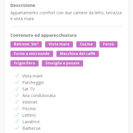
Descrizione
Appartamento comfort con due camere da letto, terrazza
e vista mare
Contenuto ed apparecchiatura
2
Balcone: 5m
Vista mare
Cucina
Forno
Forno a microonde
Macchina del caffè
Frigorifero
Stoviglie e posate
Vista mare
Parcheggio
Sat TV
Aria condizionata
Internet
Piscina
Lettino
Lavatrice
Barbecue