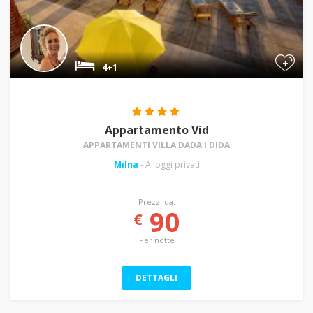
+
4+1
Appartamento Vid
APPARTAMENTI VILLA DADA I DIDA
Milna
- Alloggi privati
Prezzi da:
90
€
Per notte
DETTAGLI