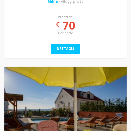
Milna
- Alloggi privati
Prezzi da:
70
€
Per notte
DETTAGLI