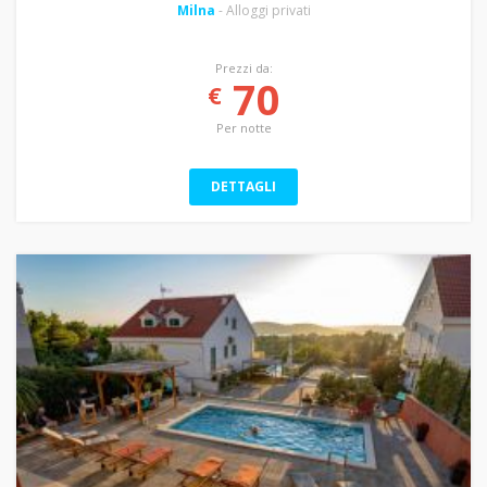
Milna
- Alloggi privati
Prezzi da:
70
€
Per notte
DETTAGLI