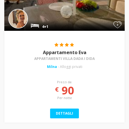
+
4+1
Appartamento Eva
APPARTAMENTI VILLA DADA I DIDA
Milna
- Alloggi privati
Prezzi da:
90
€
Per notte
DETTAGLI