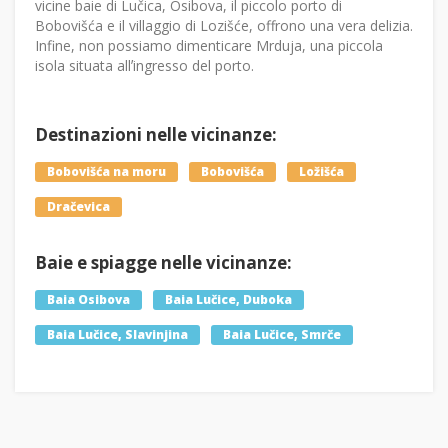
vicine baie di Lučica, Osibova, il piccolo porto di
Bobovišća e il villaggio di Lozišće, offrono una vera delizia.
Infine, non possiamo dimenticare Mrduja, una piccola
isola situata allʼingresso del porto.
Destinazioni nelle vicinanze:
Bobovišća na moru
Bobovišća
Ložišća
Dračevica
Baie e spiagge nelle vicinanze:
Baia Osibova
Baia Lučice, Duboka
Baia Lučice, Slavinjina
Baia Lučice, Smrče