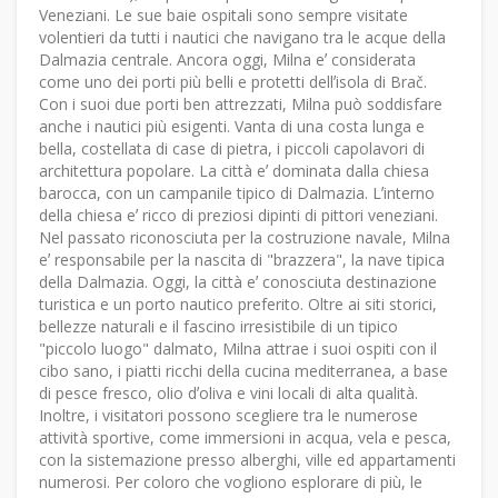
Veneziani. Le sue baie ospitali sono sempre visitate
volentieri da tutti i nautici che navigano tra le acque della
Dalmazia centrale. Ancora oggi, Milna eʼ considerata
come uno dei porti più belli e protetti dellʼisola di Brač.
Con i suoi due porti ben attrezzati, Milna può soddisfare
anche i nautici più esigenti. Vanta di una costa lunga e
bella, costellata di case di pietra, i piccoli capolavori di
architettura popolare. La città eʼ dominata dalla chiesa
barocca, con un campanile tipico di Dalmazia. Lʼinterno
della chiesa eʼ ricco di preziosi dipinti di pittori veneziani.
Nel passato riconosciuta per la costruzione navale, Milna
eʼ responsabile per la nascita di "brazzera", la nave tipica
della Dalmazia. Oggi, la città eʼ conosciuta destinazione
turistica e un porto nautico preferito. Oltre ai siti storici,
bellezze naturali e il fascino irresistibile di un tipico
"piccolo luogo" dalmato, Milna attrae i suoi ospiti con il
cibo sano, i piatti ricchi della cucina mediterranea, a base
di pesce fresco, olio dʼoliva e vini locali di alta qualità.
Inoltre, i visitatori possono scegliere tra le numerose
attività sportive, come immersioni in acqua, vela e pesca,
con la sistemazione presso alberghi, ville ed appartamenti
numerosi. Per coloro che vogliono esplorare di più, le