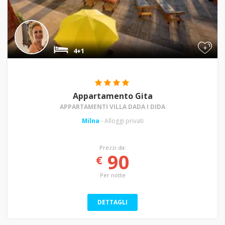
+
4+1
Appartamento Gita
APPARTAMENTI VILLA DADA I DIDA
Milna
- Alloggi privati
Prezzi da:
90
€
Per notte
DETTAGLI