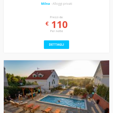
Milna
- Alloggi privati
Prezzi da:
110
€
Per notte
DETTAGLI