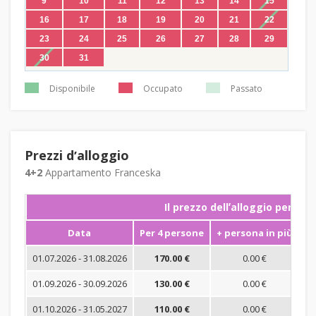
9
10
11
12
13
14
15
16
17
18
19
20
21
22
23
24
25
26
27
28
29
30
31
Disponibile
Occupato
Passato
Prezzi dʼalloggio
4+2
Appartamento Franceska
Il prezzo dellʼalloggio per not
Data
Per 4 persone
+ persona in più
S
01.07.2026 - 31.08.2026
170.00 €
0.00 €
01.09.2026 - 30.09.2026
130.00 €
0.00 €
01.10.2026 - 31.05.2027
110.00 €
0.00 €