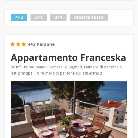
4+2
2+1
2+1
Mostra tutte
4+2 Persone
Appartamento Franceska
2
56 m
- Primo piano - Camere:
2
, Bagni:
1
, Numero di persone sui
letti principali:
4
, Numero di persone sui letti extra:
2