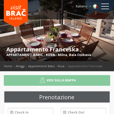
Italiano
Appartamento Franceska
APPARTAMENTI BABIC - RUZA
-
Milna
,
Baia Osibova
Home
Alloggi
Appartamenti Babic - Ruza
Appartamento Franceska
VEDI SULLA MAPPA
Prenotazione