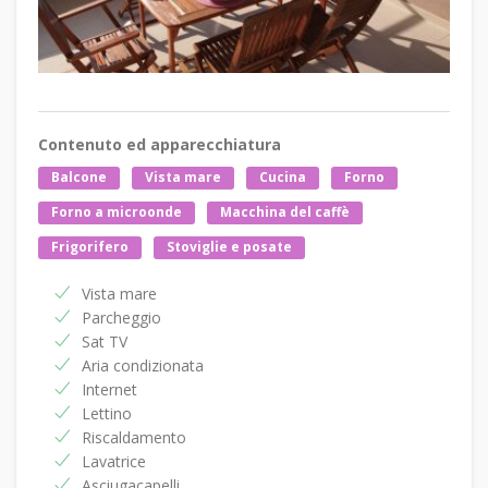
Contenuto ed apparecchiatura
Balcone
Vista mare
Cucina
Forno
Forno a microonde
Macchina del caffè
Frigorifero
Stoviglie e posate
Vista mare
Parcheggio
Sat TV
Aria condizionata
Internet
Lettino
Riscaldamento
Lavatrice
Asciugacapelli