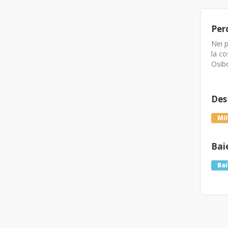
Per
Nei p
la co
Osib
Dest
Mi
Baie
Bai