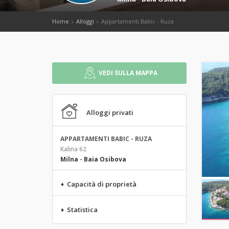
Home
Alloggi
Appartamenti Babic - Ruza
VEDI SULLA MAPPA
Alloggi privati
APPARTAMENTI BABIC - RUZA
Kalina 62
Milna
-
Baia Osibova
+
Capacità di proprietà
+
Statistica