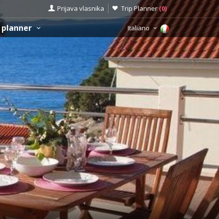
Prijava vlasnika
Trip Planner
(
0
)
 planner
Italiano