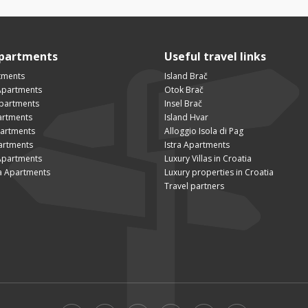
Apartments
Useful travel links
tments
Island Brač
Apartments
Otok Brač
Apartments
Insel Brač
artments
Island Hvar
partments
Alloggio Isola di Pag
artments
Istra Apartments
Apartments
Luxury Villas in Croatia
a Apartments
Luxury properties in Croatia
Travel partners