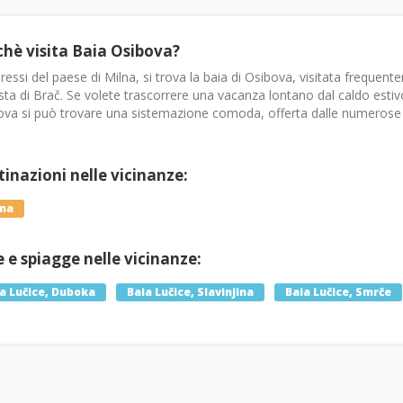
chè visita Baia Osibova?
ressi del paese di Milna, si trova la baia di Osibova, visitata frequ
sta di Brač. Se volete trascorrere una vacanza lontano dal caldo estivo e
ova si può trovare una sistemazione comoda, offerta dalle numerose
inazioni nelle vicinanze:
lna
 e spiagge nelle vicinanze:
a Lučice, Duboka
Baia Lučice, Slavinjina
Baia Lučice, Smrče