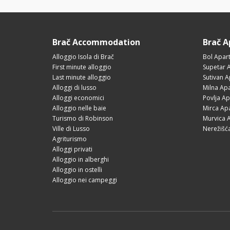
Brač Accommodation
Brač 
Alloggio Isola di Brač
Bol Apar
First minute alloggio
Supetar 
Last minute alloggio
Sutivan 
Alloggi di lusso
Milna Ap
Alloggi economici
Povlja A
Alloggio nelle baie
Mirca Ap
Turismo di Robinson
Murvica 
Ville di Lusso
Nerežišć
Agriturismo
Alloggi privati
Alloggio in alberghi
Alloggio in ostelli
Alloggio nei campeggi