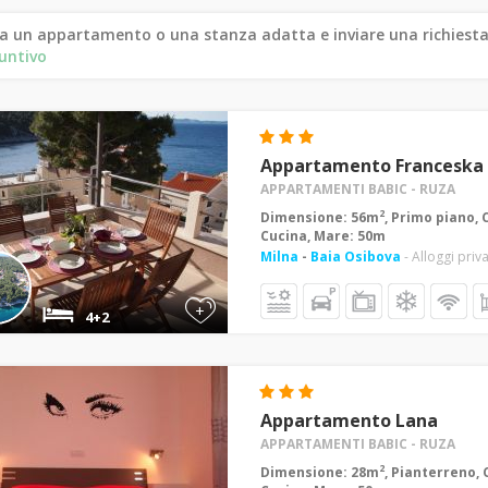
a un appartamento o una stanza adatta e inviare una richiesta
untivo
Appartamento Franceska
APPARTAMENTI BABIC - RUZA
2
Dimensione: 56m
, Primo piano, 
Cucina, Mare: 50m
Milna
-
Baia Osibova
- Alloggi priva
+
4+2
Appartamento Lana
APPARTAMENTI BABIC - RUZA
2
Dimensione: 28m
, Pianterreno, 