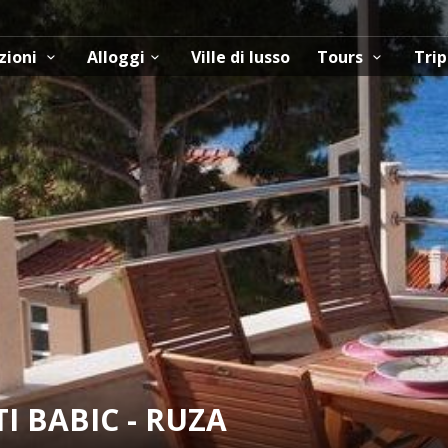
zioni
Alloggi
Ville di lusso
Tours
Trip
 BABIC - RUZA