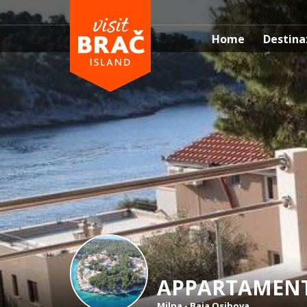
Home
Destina
APPARTAMENTI
Milna
-
Baia Osibova