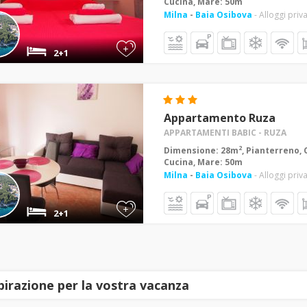
Cucina, Mare: 50m
Milna
-
Baia Osibova
- Alloggi priva
+
2+1
Appartamento Ruza
APPARTAMENTI BABIC - RUZA
2
Dimensione: 28m
, Pianterreno, 
Cucina, Mare: 50m
Milna
-
Baia Osibova
- Alloggi priva
+
2+1
spirazione per la vostra vacanza