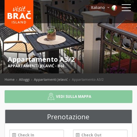
Italiano
Appartamento A3/2
APPARTAMENTI JELAVIĆ
-
Bol
Home
Alloggi
Appartamenti Jelavić
Appartamento A3/2
VEDI SULLA MAPPA
Prenotazione