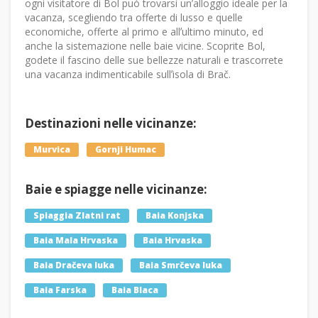
ogni visitatore di Bol può trovarsi unʼalloggio ideale per la
vacanza, scegliendo tra offerte di lusso e quelle
economiche, offerte al primo e allʼultimo minuto, ed
anche la sistemazione nelle baie vicine. Scoprite Bol,
godete il fascino delle sue bellezze naturali e trascorrete
una vacanza indimenticabile sullʼisola di Brač.
Destinazioni nelle vicinanze:
Murvica
Gornji Humac
Baie e spiagge nelle vicinanze:
Spiaggia Zlatni rat
Baia Konjska
Baia Mala Hrvaska
Baia Hrvaska
Baia Dračeva luka
Baia Smrčeva luka
Baia Farska
Baia Blaca