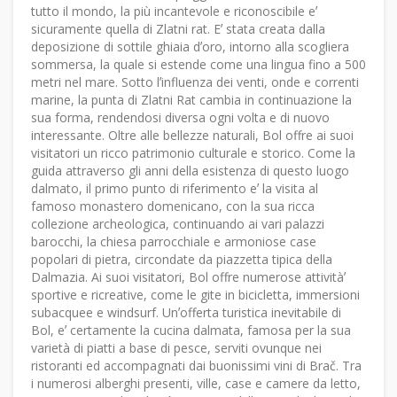
tutto il mondo, la più incantevole e riconoscibile eʼ
sicuramente quella di Zlatni rat. Eʼ stata creata dalla
deposizione di sottile ghiaia dʼoro, intorno alla scogliera
sommersa, la quale si estende come una lingua fino a 500
metri nel mare. Sotto lʼinfluenza dei venti, onde e correnti
marine, la punta di Zlatni Rat cambia in continuazione la
sua forma, rendendosi diversa ogni volta e di nuovo
interessante. Oltre alle bellezze naturali, Bol offre ai suoi
visitatori un ricco patrimonio culturale e storico. Come la
guida attraverso gli anni della esistenza di questo luogo
dalmato, il primo punto di riferimento eʼ la visita al
famoso monastero domenicano, con la sua ricca
collezione archeologica, continuando ai vari palazzi
barocchi, la chiesa parrocchiale e armoniose case
popolari di pietra, circondate da piazzetta tipica della
Dalmazia. Ai suoi visitatori, Bol offre numerose attivitàʼ
sportive e ricreative, come le gite in bicicletta, immersioni
subacquee e windsurf. Unʼofferta turistica inevitabile di
Bol, eʼ certamente la cucina dalmata, famosa per la sua
varietà di piatti a base di pesce, serviti ovunque nei
ristoranti ed accompagnati dai buonissimi vini di Brač. Tra
i numerosi alberghi presenti, ville, case e camere da letto,