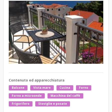
Contenuto ed apparecchiatura
Balcone
Vista mare
Cucina
Forno
Forno a microonde
Macchina del caffè
Frigorifero
Stoviglie e posate