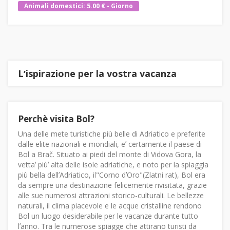
Animali domestici: 5.00 € - Giorno
Lʼispirazione per la vostra vacanza
Perchè visita Bol?
Una delle mete turistiche più belle di Adriatico e preferite
dalle elite nazionali e mondiali, eʼ certamente il paese di
Bol a Brač. Situato ai piedi del monte di Vidova Gora, la
vettaʼ piùʼ alta delle isole adriatiche, e noto per la spiaggia
più bella dellʼAdriatico, il"Corno dʼOro"(Zlatni rat), Bol era
da sempre una destinazione felicemente rivisitata, grazie
alle sue numerosi attrazioni storico-culturali. Le bellezze
naturali, il clima piacevole e le acque cristalline rendono
Bol un luogo desiderabile per le vacanze durante tutto
lʼanno. Tra le numerose spiagge che attirano turisti da