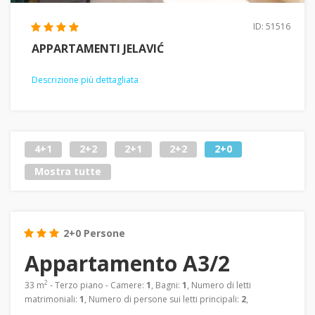
ID: 51516
APPARTAMENTI JELAVIĆ
Descrizione più dettagliata
4+1
2+2
2+1
2+2
2+0
Mostra tutte
2+0 Persone
Appartamento A3/2
2
33 m
- Terzo piano - Camere:
1
, Bagni:
1
, Numero di letti
matrimoniali:
1
, Numero di persone sui letti principali:
2
,