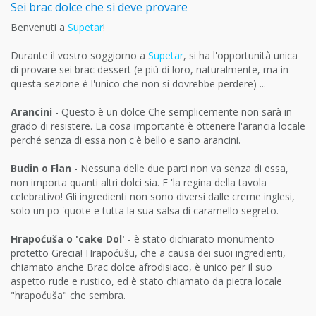
Sei brac dolce che si deve provare
Benvenuti a
Supetar
!
Durante il vostro soggiorno a
Supetar
, si ha l'opportunità unica
di provare sei brac dessert (e più di loro, naturalmente, ma in
questa sezione è l'unico che non si dovrebbe perdere) ...
Arancini
- Questo è un dolce Che semplicemente non sarà in
grado di resistere. La cosa importante è ottenere l'arancia locale
perché senza di essa non c'è bello e sano arancini.
Budin o Flan
- Nessuna delle due parti non va senza di essa,
non importa quanti altri dolci sia. E 'la regina della tavola
celebrativo! Gli ingredienti non sono diversi dalle creme inglesi,
solo un po 'quote e tutta la sua salsa di caramello segreto.
Hrapoćuša o 'cake Dol'
- è stato dichiarato monumento
protetto Grecia! Hrapoćušu, che a causa dei suoi ingredienti,
chiamato anche Brac dolce afrodisiaco, è unico per il suo
aspetto rude e rustico, ed è stato chiamato da pietra locale
"hrapoćuša" che sembra.