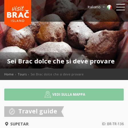
Italiano
Sei Brac dolce che si deve provare
Home
Tours
Sei Brac dolce che si deve provare
VEDI SULLA MAPPA
Travel guide
SUPETAR
ID: BR-TR-136