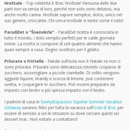
Hroštule
- Top celebrità è Brac hroštule! Nessuna delle due
parti non va senza di loro, perché non solo sono deliziosi, ma
anche molto carina. Hroštule sapore semplice, dolce, unico nel
suo genere, croccante. Chi cerca hroštule si sente come il cielo!
Paradižet o "Šnenokrle"
- Paradižet ricetta è conosciuta in
tutto il mondo, i dolci semplici perfetti per le calde giornate
estive. La ricetta si compone di soli quattro alimenti che hanno
quasi sempre a casa. Degno sostituto per il gelato.
Pršurate o Frittelle
- Natale sull'isola non è Natale se non ci
sono pršurata. Pršurate sono delicatezza rotondo cosparse di
zucchero, assomigliare a piccole ciambelle. Di solito vengono
aggiunti liquore, brandy e scorza di limone, può contenere
uvetta, e cospargere lo zucchero. Può essere preparato da
impasto con lievito o più spessa impasto con il lievito.
I padroni di casa in
Sunny&Spacious Supetar Summer Vacation
Getaway
​saranno felici per tutta la vacanza sull'
isola di Brac
per
essere di servizio a voi le istruzioni su dove cercare questi sei
dessert brac. Non esitate a contattarci!