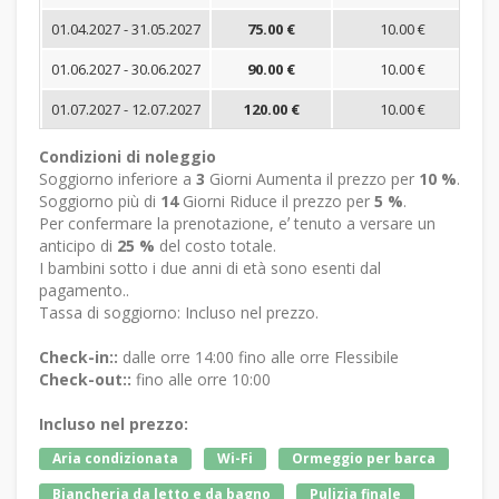
01.04.2027 - 31.05.2027
75.00 €
10.00 €
01.06.2027 - 30.06.2027
90.00 €
10.00 €
01.07.2027 - 12.07.2027
120.00 €
10.00 €
Condizioni di noleggio
Soggiorno inferiore a
3
Giorni Aumenta il prezzo per
10 %
.
Soggiorno più di
14
Giorni Riduce il prezzo per
5 %
.
Per confermare la prenotazione, eʼ tenuto a versare un
anticipo di
25 %
del costo totale.
I bambini sotto i due anni di età sono esenti dal
pagamento..
Tassa di soggiorno: Incluso nel prezzo.
Check-in::
dalle orre 14:00 fino alle orre Flessibile
Check-out::
fino alle orre 10:00
Incluso nel prezzo:
Aria condizionata
Wi-Fi
Ormeggio per barca
Biancheria da letto e da bagno
Pulizia finale