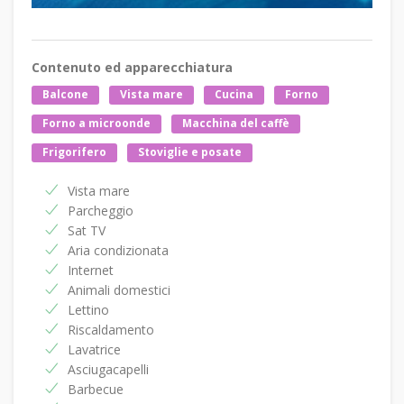
Contenuto ed apparecchiatura
Balcone
Vista mare
Cucina
Forno
Forno a microonde
Macchina del caffè
Frigorifero
Stoviglie e posate
Vista mare
Parcheggio
Sat TV
Aria condizionata
Internet
Animali domestici
Lettino
Riscaldamento
Lavatrice
Asciugacapelli
Barbecue