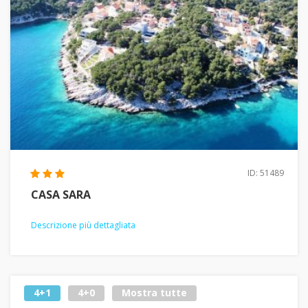
ID: 51489
CASA SARA
Descrizione più dettagliata
4+1
4+0
Mostra tutte