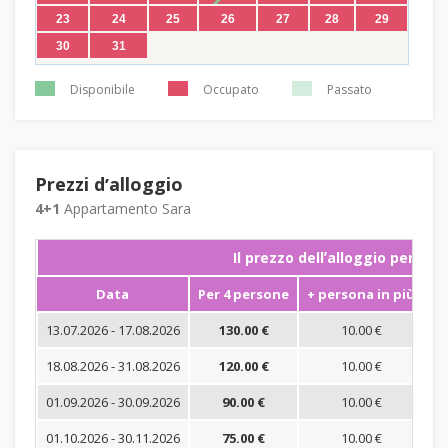
23
24
25
26
27
28
29
30
31
Disponibile
Occupato
Passato
Prezzi dʼalloggio
4+1
Appartamento Sara
Il prezzo dellʼalloggio per not
Data
Per 4 persone
+ persona in più
S
13.07.2026 - 17.08.2026
130.00 €
10.00 €
18.08.2026 - 31.08.2026
120.00 €
10.00 €
01.09.2026 - 30.09.2026
90.00 €
10.00 €
01.10.2026 - 30.11.2026
75.00 €
10.00 €