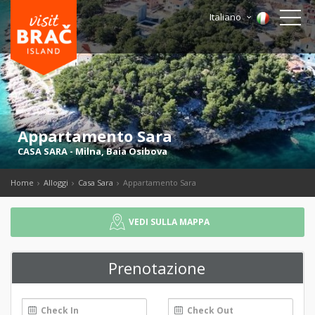
Italiano
Appartamento Sara
CASA SARA
-
Milna
,
Baia Osibova
Home
Alloggi
Casa Sara
Appartamento Sara
VEDI SULLA MAPPA
Prenotazione