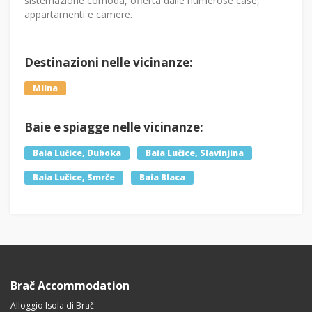
sistemazione comoda, offerta dalle numerose case,
appartamenti e camere.
Destinazioni nelle vicinanze:
Milna
Baie e spiagge nelle vicinanze:
Baia Lučice, Duboka
Baia Lučice, Slavinjina
Baia Lučice, Smrče
Baia Blaca
Brač Accommodation
Alloggio Isola di Brač