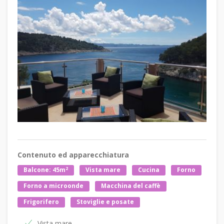
Contenuto ed apparecchiatura
2
Balcone: 45m
Vista mare
Cucina
Forno
Forno a microonde
Macchina del caffè
Frigorifero
Stoviglie e posate
Vista mare