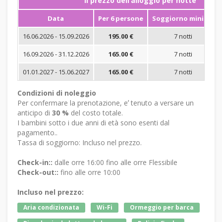
Il prezzo dellʼalloggio per notte
Data
Per 6 persone
Soggiorno minimo
16.06.2026 - 15.09.2026
195.00 €
7 notti
16.09.2026 - 31.12.2026
165.00 €
7 notti
01.01.2027 - 15.06.2027
165.00 €
7 notti
Condizioni di noleggio
Per confermare la prenotazione, eʼ tenuto a versare un
anticipo di
30 %
del costo totale.
I bambini sotto i due anni di età sono esenti dal
pagamento..
Tassa di soggiorno: Incluso nel prezzo.
Check-in::
dalle orre 16:00 fino alle orre Flessibile
Check-out::
fino alle orre 10:00
Incluso nel prezzo:
Aria condizionata
Wi-Fi
Ormeggio per barca