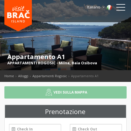
Italiano
Appartamento A1
APPARTAMENTI ROGOSIC
-
Milna
,
Baia Osibova
Home
Alloggi
Appartamenti Rogosic
Appartamento A1
VEDI SULLA MAPPA
Prenotazione