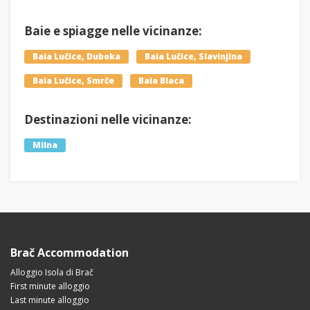
Baie e spiagge nelle vicinanze:
Baia Lučice, Duboka
Baia Lučice, Slavinjina
Baia Lučice, Smrče
Baia Blaca
Destinazioni nelle vicinanze:
Milna
Brač Accommodation
Alloggio Isola di Brač
First minute alloggio
Last minute alloggio