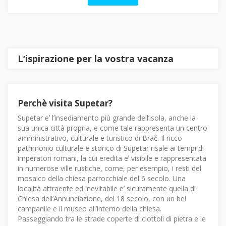
Lʼispirazione per la vostra vacanza
Perchè visita Supetar?
Supetar eʼ lʼinsediamento più grande dellʼisola, anche la
sua unica città propria, e come tale rappresenta un centro
amministrativo, culturale e turistico di Brač. Il ricco
patrimonio culturale e storico di Supetar risale ai tempi di
imperatori romani, la cui eredita eʼ visibile e rappresentata
in numerose ville rustiche, come, per esempio, i resti del
mosaico della chiesa parrocchiale del 6 secolo. Una
località attraente ed inevitabile eʼ sicuramente quella di
Chiesa dellʼAnnunciazione, del 18 secolo, con un bel
campanile e il museo allʼinterno della chiesa.
Passeggiando tra le strade coperte di ciottoli di pietra e le