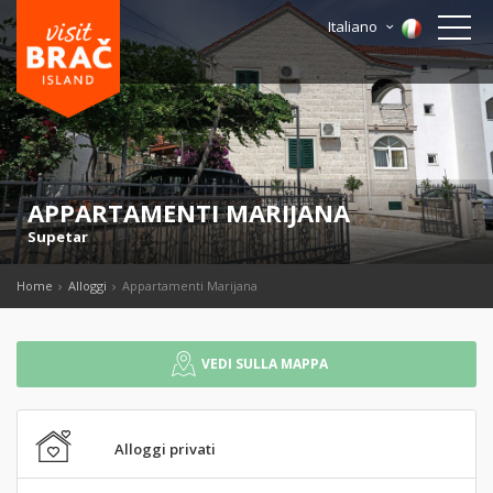
Italiano
APPARTAMENTI MARIJANA
Supetar
Home
Alloggi
Appartamenti Marijana
VEDI SULLA MAPPA
Alloggi privati