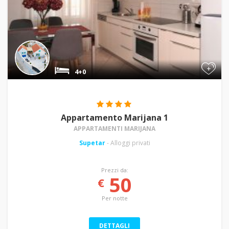
+
4+0
Appartamento Marijana 1
APPARTAMENTI MARIJANA
Supetar
- Alloggi privati
Prezzi da:
50
€
Per notte
DETTAGLI