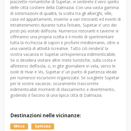
piazzette romantiche di Supetar, vi sentirete il vero spirito
delle città costiere della Dalmazia. Con una vasta gamma
di sistemazioni di qualità, la scelta tra gli alberghi, ville,
case ed appartamenti, insieme a vari ristoranti ed eventi di
intrattenimento durante tutta lʼestate, Supetar eʼ uno dei
posti più visitati dellʼisola. Numerosi ristoranti e taverne vi
offriranno una propria scelta e il modo di sperimentare
tutta la ricchezza di sapori e profumi mediterranei, oltre a
una varietà di attività ricreative. Tutto ciò renderàʼ la
vostra vacanza in Supetar unʼesperienza indimenticabile.
Se si desidera visitare altre mete turistiche, sulla costa e
allʼinterno dellʼisola, o, in gite giornaliere in vela, verso le
isole di Hvar e Vis, Supetar eʼ un punto di partenza ideale
per numerosi escursioni organizzate. Se scegliete Supetar
per le vostre vacanze, sicuramente trascorrete
indimenticabili momenti di rilassamento e divertimento,
godendo il fascino di una tipica città di Dalmazia.
Destinazioni nelle vicinanze:
Mirca
Splitska