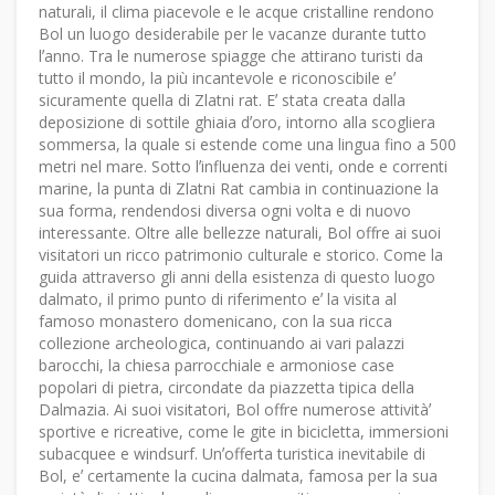
naturali, il clima piacevole e le acque cristalline rendono
Bol un luogo desiderabile per le vacanze durante tutto
lʼanno. Tra le numerose spiagge che attirano turisti da
tutto il mondo, la più incantevole e riconoscibile eʼ
sicuramente quella di Zlatni rat. Eʼ stata creata dalla
deposizione di sottile ghiaia dʼoro, intorno alla scogliera
sommersa, la quale si estende come una lingua fino a 500
metri nel mare. Sotto lʼinfluenza dei venti, onde e correnti
marine, la punta di Zlatni Rat cambia in continuazione la
sua forma, rendendosi diversa ogni volta e di nuovo
interessante. Oltre alle bellezze naturali, Bol offre ai suoi
visitatori un ricco patrimonio culturale e storico. Come la
guida attraverso gli anni della esistenza di questo luogo
dalmato, il primo punto di riferimento eʼ la visita al
famoso monastero domenicano, con la sua ricca
collezione archeologica, continuando ai vari palazzi
barocchi, la chiesa parrocchiale e armoniose case
popolari di pietra, circondate da piazzetta tipica della
Dalmazia. Ai suoi visitatori, Bol offre numerose attivitàʼ
sportive e ricreative, come le gite in bicicletta, immersioni
subacquee e windsurf. Unʼofferta turistica inevitabile di
Bol, eʼ certamente la cucina dalmata, famosa per la sua