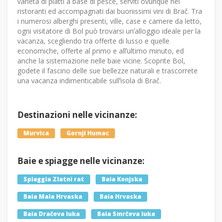
varietà di piatti a base di pesce, serviti ovunque nei
ristoranti ed accompagnati dai buonissimi vini di Brač. Tra
i numerosi alberghi presenti, ville, case e camere da letto,
ogni visitatore di Bol può trovarsi unʼalloggio ideale per la
vacanza, scegliendo tra offerte di lusso e quelle
economiche, offerte al primo e allʼultimo minuto, ed
anche la sistemazione nelle baie vicine. Scoprite Bol,
godete il fascino delle sue bellezze naturali e trascorrete
una vacanza indimenticabile sullʼisola di Brač.
Destinazioni nelle vicinanze:
Murvica
Gornji Humac
Baie e spiagge nelle vicinanze:
Spiaggia Zlatni rat
Baia Konjska
Baia Mala Hrvaska
Baia Hrvaska
Baia Dračeva luka
Baia Smrčeva luka