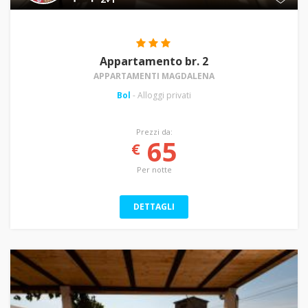
Appartamento br. 2
APPARTAMENTI MAGDALENA
Bol
- Alloggi privati
Prezzi da:
65
€
Per notte
DETTAGLI