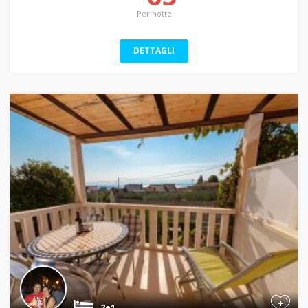
Per notte
DETTAGLI
+
2+1