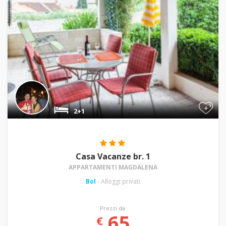
+
2+1
Casa Vacanze br. 1
APPARTAMENTI MAGDALENA
Bol
- Alloggi privati
Prezzi da:
65
€