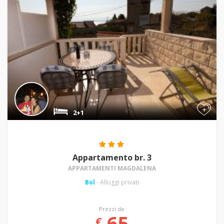
+
2+1
Appartamento br. 3
APPARTAMENTI MAGDALENA
Bol
- Alloggi privati
Prezzi da:
65
€