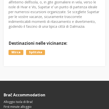
allʼinterno dellʼisola, o, in gite giornaliere in vela, verso le
isole di Hvar e Vis, Supetar eʼ un punto di partenza ideale
per numerosi escursioni organizzate. Se scegliete Supetar
per le vostre vacanze, sicuramente trascorrete
indimenticabili momenti di rilassamento e divertimento,
godendo il fascino di una tipica città di Dalmazia.
Destinazioni nelle vicinanze:
Mirca
Splitska
Brač Accommodation
Alloggio Isola di Brač
First minute alloggio