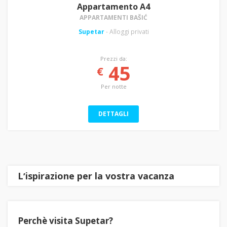
Appartamento A4
APPARTAMENTI BAŠIĆ
Supetar
- Alloggi privati
Prezzi da:
45
€
Per notte
DETTAGLI
Lʼispirazione per la vostra vacanza
Perchè visita Supetar?