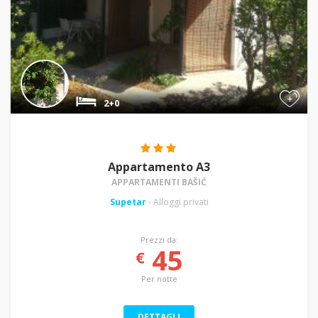
+
2+0
Appartamento A3
APPARTAMENTI BAŠIĆ
Supetar
- Alloggi privati
Prezzi da:
45
€
Per notte
DETTAGLI