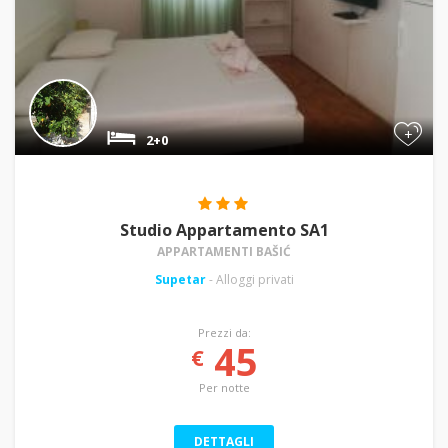
+
2+0
Studio Appartamento SA1
APPARTAMENTI BAŠIĆ
Supetar
- Alloggi privati
Prezzi da:
45
€
Per notte
DETTAGLI