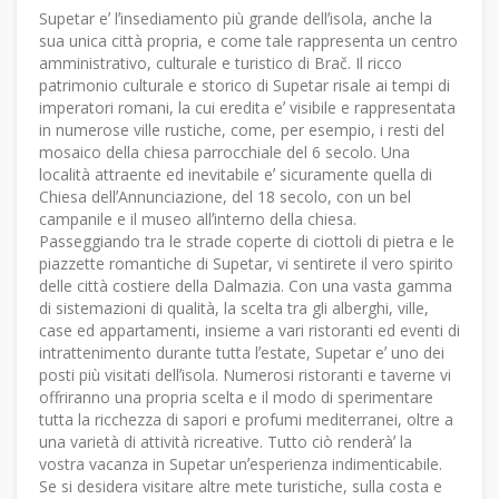
Supetar eʼ lʼinsediamento più grande dellʼisola, anche la
sua unica città propria, e come tale rappresenta un centro
amministrativo, culturale e turistico di Brač. Il ricco
patrimonio culturale e storico di Supetar risale ai tempi di
imperatori romani, la cui eredita eʼ visibile e rappresentata
in numerose ville rustiche, come, per esempio, i resti del
mosaico della chiesa parrocchiale del 6 secolo. Una
località attraente ed inevitabile eʼ sicuramente quella di
Chiesa dellʼAnnunciazione, del 18 secolo, con un bel
campanile e il museo allʼinterno della chiesa.
Passeggiando tra le strade coperte di ciottoli di pietra e le
piazzette romantiche di Supetar, vi sentirete il vero spirito
delle città costiere della Dalmazia. Con una vasta gamma
di sistemazioni di qualità, la scelta tra gli alberghi, ville,
case ed appartamenti, insieme a vari ristoranti ed eventi di
intrattenimento durante tutta lʼestate, Supetar eʼ uno dei
posti più visitati dellʼisola. Numerosi ristoranti e taverne vi
offriranno una propria scelta e il modo di sperimentare
tutta la ricchezza di sapori e profumi mediterranei, oltre a
una varietà di attività ricreative. Tutto ciò renderàʼ la
vostra vacanza in Supetar unʼesperienza indimenticabile.
Se si desidera visitare altre mete turistiche, sulla costa e