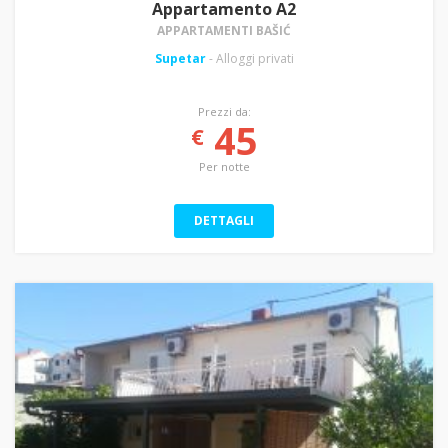
Appartamento A2
APPARTAMENTI BAŠIĆ
Supetar
- Alloggi privati
Prezzi da:
45
€
Per notte
DETTAGLI