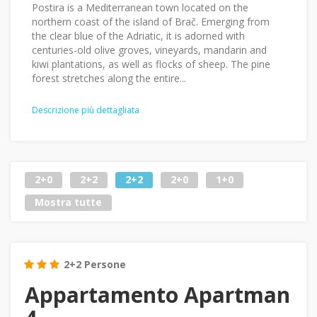
Postira is a Mediterranean town located on the
northern coast of the island of Brač. Emerging from
the clear blue of the Adriatic, it is adorned with
centuries-old olive groves, vineyards, mandarin and
kiwi plantations, as well as flocks of sheep. The pine
forest stretches along the entire...
Descrizione più dettagliata
2+0
2+2
2+2
2+0
1+0
Mostra tutte
2+2 Persone
Appartamento Apartman