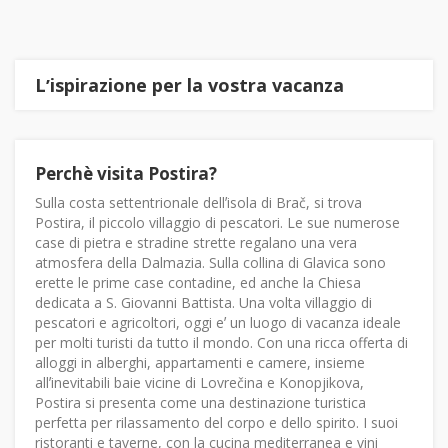
Lʼispirazione per la vostra vacanza
Perchè visita Postira?
Sulla costa settentrionale dellʼisola di Brač, si trova
Postira, il piccolo villaggio di pescatori. Le sue numerose
case di pietra e stradine strette regalano una vera
atmosfera della Dalmazia. Sulla collina di Glavica sono
erette le prime case contadine, ed anche la Chiesa
dedicata a S. Giovanni Battista. Una volta villaggio di
pescatori e agricoltori, oggi eʼ un luogo di vacanza ideale
per molti turisti da tutto il mondo. Con una ricca offerta di
alloggi in alberghi, appartamenti e camere, insieme
allʼinevitabili baie vicine di Lovrečina e Konopjikova,
Postira si presenta come una destinazione turistica
perfetta per rilassamento del corpo e dello spirito. I suoi
ristoranti e taverne, con la cucina mediterranea e vini