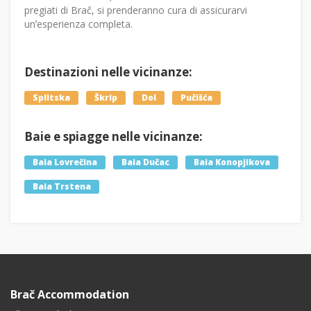
pregiati di Brač, si prenderanno cura di assicurarvi
unʼesperienza completa.
Destinazioni nelle vicinanze:
Splitska
Škrip
Dol
Pučišća
Baie e spiagge nelle vicinanze:
Baia Lovrečina
Baia Dučac
Baia Konopjikova
Baia Trstena
Brač Accommodation