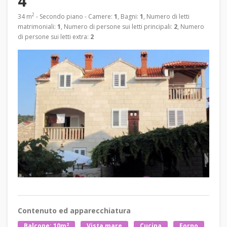
4
2
34 m
- Secondo piano - Camere:
1
, Bagni:
1
, Numero di letti
matrimoniali:
1
, Numero di persone sui letti principali:
2
, Numero
di persone sui letti extra:
2
Contenuto ed apparecchiatura
2
Balcone: 10m
Vista mare
Cucina
Forno