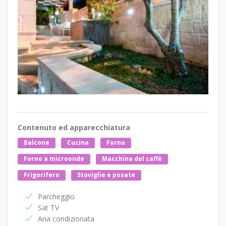
Contenuto ed apparecchiatura
Balcone
Cucina
Forno
Forno a microonde
Macchina del caffè
Frigorifero
Stoviglie e posate
Parcheggio
Sat TV
Aria condizionata