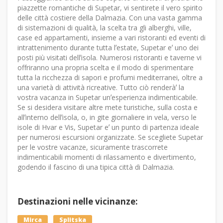
piazzette romantiche di Supetar, vi sentirete il vero spirito
delle città costiere della Dalmazia. Con una vasta gamma
di sistemazioni di qualità, la scelta tra gli alberghi, ville,
case ed appartamenti, insieme a vari ristoranti ed eventi di
intrattenimento durante tutta lʼestate, Supetar eʼ uno dei
posti più visitati dellʼisola. Numerosi ristoranti e taverne vi
offriranno una propria scelta e il modo di sperimentare
tutta la ricchezza di sapori e profumi mediterranei, oltre a
una varietà di attività ricreative. Tutto ciò renderàʼ la
vostra vacanza in Supetar unʼesperienza indimenticabile.
Se si desidera visitare altre mete turistiche, sulla costa e
allʼinterno dellʼisola, o, in gite giornaliere in vela, verso le
isole di Hvar e Vis, Supetar eʼ un punto di partenza ideale
per numerosi escursioni organizzate. Se scegliete Supetar
per le vostre vacanze, sicuramente trascorrete
indimenticabili momenti di rilassamento e divertimento,
godendo il fascino di una tipica città di Dalmazia.
Destinazioni nelle vicinanze:
Mirca
Splitska