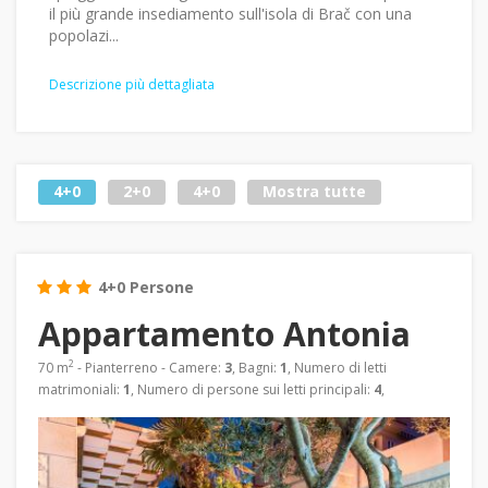
il più grande insediamento sull'isola di Brač con una
popolazi...
Descrizione più dettagliata
4+0
2+0
4+0
Mostra tutte
4+0 Persone
Appartamento Antonia
2
70 m
- Pianterreno - Camere:
3
, Bagni:
1
, Numero di letti
matrimoniali:
1
, Numero di persone sui letti principali:
4
,