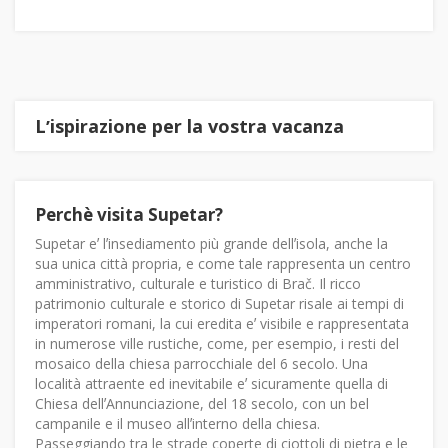
Lʼispirazione per la vostra vacanza
Perchè visita Supetar?
Supetar eʼ lʼinsediamento più grande dellʼisola, anche la
sua unica città propria, e come tale rappresenta un centro
amministrativo, culturale e turistico di Brač. Il ricco
patrimonio culturale e storico di Supetar risale ai tempi di
imperatori romani, la cui eredita eʼ visibile e rappresentata
in numerose ville rustiche, come, per esempio, i resti del
mosaico della chiesa parrocchiale del 6 secolo. Una
località attraente ed inevitabile eʼ sicuramente quella di
Chiesa dellʼAnnunciazione, del 18 secolo, con un bel
campanile e il museo allʼinterno della chiesa.
Passeggiando tra le strade coperte di ciottoli di pietra e le