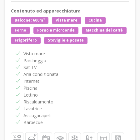
Contenuto ed apparecchiatura
2
Balcone: 600m
Vista mare
Cucina
Forno
Forno a microonde
Macchina del caffè
Frigorifero
Stoviglie e posate
Vista mare
Parcheggio
Sat TV
Aria condizionata
Internet
Piscina
Lettino
Riscaldamento
Lavatrice
Asciugacapelli
Barbecue