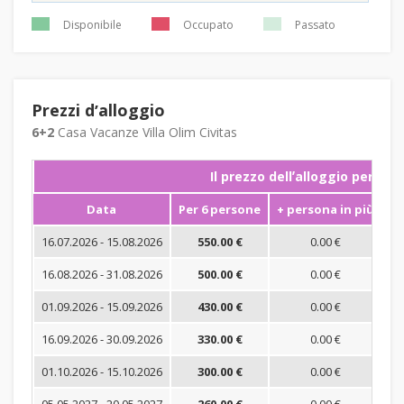
Disponibile
Occupato
Passato
Prezzi dʼalloggio
6+2
Casa Vacanze Villa Olim Civitas
Il prezzo dellʼalloggio per not
Data
Per 6 persone
+ persona in più
S
16.07.2026 - 15.08.2026
550.00 €
0.00 €
16.08.2026 - 31.08.2026
500.00 €
0.00 €
01.09.2026 - 15.09.2026
430.00 €
0.00 €
16.09.2026 - 30.09.2026
330.00 €
0.00 €
01.10.2026 - 15.10.2026
300.00 €
0.00 €