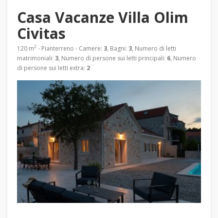
Casa Vacanze Villa Olim
Civitas
2
120 m
- Pianterreno - Camere:
3
, Bagni:
3
, Numero di letti
matrimoniali:
3
, Numero di persone sui letti principali:
6
, Numero
di persone sui letti extra:
2