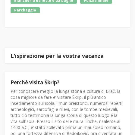
Biancheria da letto e da bagno
Pulizia finale
Parcheggio
Lʼispirazione per la vostra vacanza
Perchè visita Škrip?
Per conoscere meglio la lunga storia e cultura di Brač, la
cosa migliore da fare eʼ visitare Škrip, il più antico
insediamento sullʼisola. I muri preistorici, numerosi reperti
archeologici, sarcofagi e rilievi, con le tombe medievali,
tutto ciò testimonia la lunga storia di questo luogo e la
vita sullʼisola. Presso il sito delle mura iliriche, risalente al
1400 a.C., eʼ stato sollevato prima un mausoleo romano,
poi una fortezza difensiva di Radojković, ora diventata un