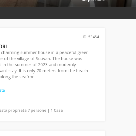
ID: 53454
ORI
s a charming summer house in a peaceful green
e of the village of Sutivan. The house was
d in the summer of 2023 and modernly
ant stay. It is only 70 meters from the beach
along the seafron...
ata
esta proprietà 7 persone | 1 Casa