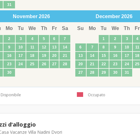
31
November
2026
December
2026
u
Mo
Tu
We
Th
Fr
Sa
Su
Mo
Tu
We
Th
Fr
2
3
4
5
6
7
1
2
3
4
9
10
11
12
13
14
6
7
8
9
10
11
16
17
18
19
20
21
13
14
15
16
17
18
23
24
25
26
27
28
20
21
22
23
24
25
30
27
28
29
30
31
Disponibile
Occupato
zzi dʼalloggio
asa Vacanze Villa Nadini Dvori