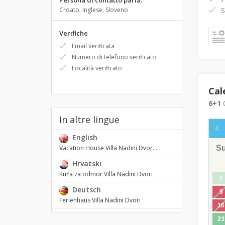
Persona di contatto parla:
Croato, Inglese, Sloveno
S
Verifiche
Email verificata
Numero di telefono verificato
Località verificato
Cal
6+1
C
In altre lingue
English
S
Vacation House Villa Nadini Dvor...
Hrvatski
Kuća za odmor Villa Nadini Dvori
2
Deutsch
9
Ferienhaus Villa Nadini Dvori
16
23