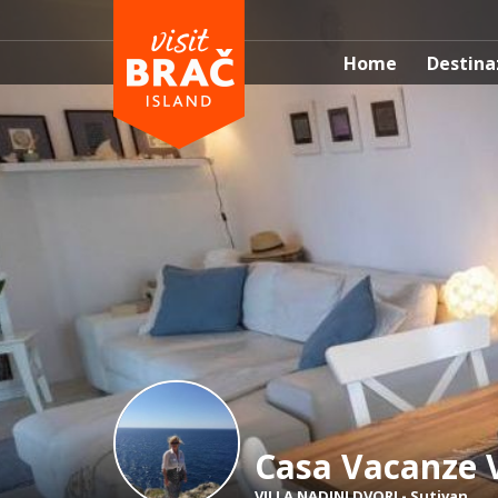
Home
Destina
Casa Vacanze V
VILLA NADINI DVORI
-
Sutivan