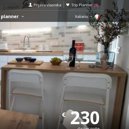
Prijava vlasnika
Trip Planner
(
0
)
 planner
Italiano
230
€
da/per notte