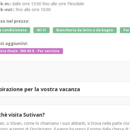
k-in::
dalle orre 15:00 fino alle orre Flessibile
k-out::
fino alle orre 10:00
uso nel prezzo:
a condizionata
Wi-Fi
Biancheria da letto e da bagno
Par
izi aggiuntivi:
izia finale: 300.00 € - Per servizio
spirazione per la vostra vacanza
chè visita Sutivan?
an, o Stivan, come lo chiamano i suoi abitanti, si trova nella parte nord-
gono ai tempi di Diocleziano. Il paese ha preso il nome dalla chiesa d