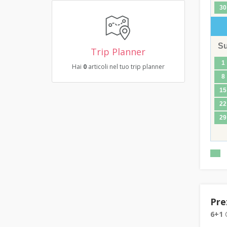
30
S
Trip Planner
1
Hai
0
articoli nel tuo trip planner
8
15
22
29
Pre
6+1
C