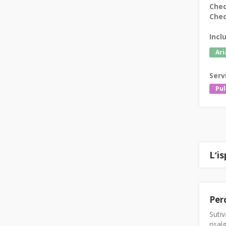
Chec
Chec
Incl
Ari
Serv
Pul
Lʼi
Per
Sutiv
risal