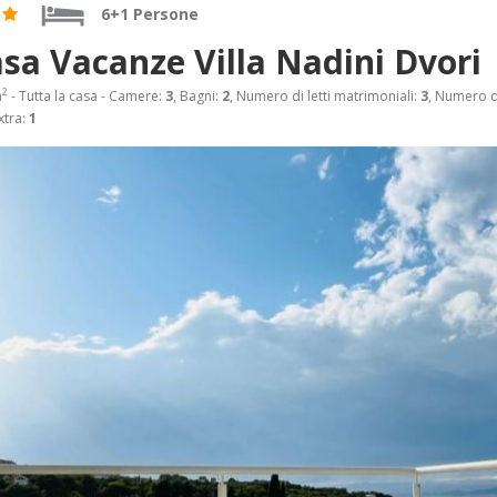
6+1 Persone
sa Vacanze Villa Nadini Dvori
2
m
- Tutta la casa - Camere:
3
, Bagni:
2
, Numero di letti matrimoniali:
3
, Numero di
extra:
1