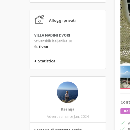
Alloggi privati
VILLA NADINI DVORI
Stivanskih iseljenika 20
Sutivan
+
Statistica
Cont
Ksenija
Bal
Advertiser since Jan, 2024
V
P