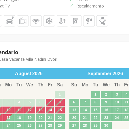
at TV
Riscaldamento
endario
asa Vacanze Villa Nadini Dvori
August
2026
September
2026
u
Mo
Tu
We
Th
Fr
Sa
Su
Mo
Tu
We
Th
Fr
1
1
2
3
4
3
4
5
6
7
8
6
7
8
9
10
11
10
11
12
13
14
15
13
14
15
16
17
18
17
18
19
20
21
22
20
21
22
23
24
25
24
25
26
27
28
29
27
28
29
30