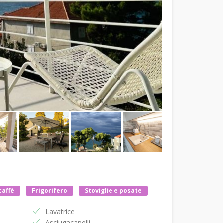
caffè
Frigorifero
Stoviglie e posate
Lavatrice
Asciugacapelli