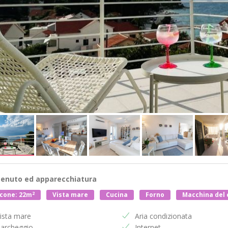
enuto ed apparecchiatura
2
cone: 22m
Vista mare
Cucina
Forno
Macchina del 
ista mare
Aria condizionata
archeggio
Internet