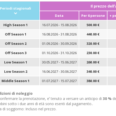
Il prezzo dell
Periodi stagionali
Data
Per 6 persone
+ p
High Season 1
16.07.2026 - 15.08.2026
500.00 €
Off Season 1
16.08.2026 - 31.08.2026
440.00 €
Off Season 2
01.09.2026 - 30.09.2026
320.00 €
Off Season 3
01.10.2026 - 31.10.2026
230.00 €
Low Season 1
30.05.2027 - 15.06.2027
260.00 €
Low Season 2
16.06.2027 - 30.06.2027
340.00 €
Middle Season 1
01.07.2027 - 15.07.2027
380.00 €
izioni di noleggio
onfermare la prenotazione, eʼ tenuto a versare un anticipo di
30 %
de
bini sotto i due anni di età sono esenti dal pagamento..
 di soggiorno: Incluso nel prezzo.