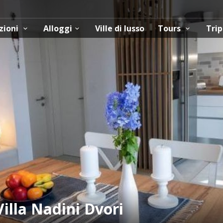
zioni
Alloggi
Ville di lusso
Tours
Trip
illa Nadini Dvori