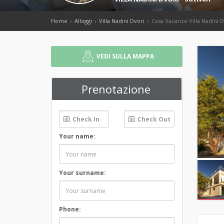
Home
Alloggi
Villa Nadini Dvori
Casa Vacanze Villa Nadini D
VEDI SULLA MAPPA
Prenotazione
Your name:
Your surname:
Phone: