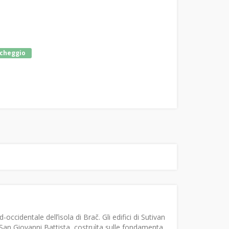
cheggio
occidentale dellʼisola di Brač. Gli edifici di Sutivan
i San Giovanni Battista, costruìta sulle fondamenta