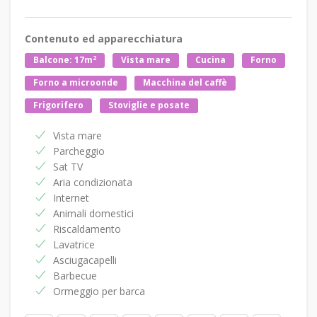
Contenuto ed apparecchiatura
2
Balcone: 17m
Vista mare
Cucina
Forno
Forno a microonde
Macchina del caffè
Frigorifero
Stoviglie e posate
Vista mare
Parcheggio
Sat TV
Aria condizionata
Internet
Animali domestici
Riscaldamento
Lavatrice
Asciugacapelli
Barbecue
Ormeggio per barca