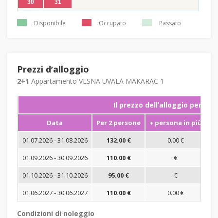
30
31
Disponibile
Occupato
Passato
Prezzi dʼalloggio
2+1
Appartamento VESNA UVALA MAKARAC 1
Il prezzo dellʼalloggio per not
Data
Per 2 persone
+ persona in più
S
01.07.2026 - 31.08.2026
132.00 €
0.00 €
01.09.2026 - 30.09.2026
110.00 €
€
01.10.2026 - 31.10.2026
95.00 €
€
01.06.2027 - 30.06.2027
110.00 €
0.00 €
Condizioni di noleggio